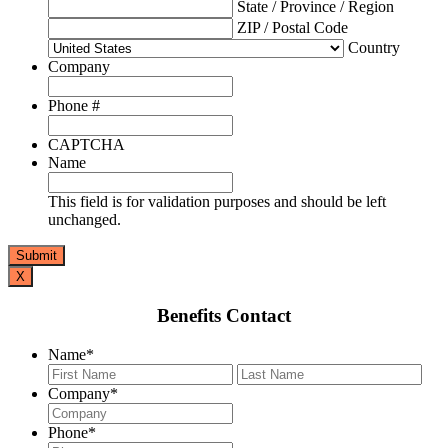
State / Province / Region
ZIP / Postal Code
Country
Company
Phone #
CAPTCHA
Name
This field is for validation purposes and should be left
unchanged.
X
Benefits Contact
Name
*
First
Last
Company
*
Phone
*