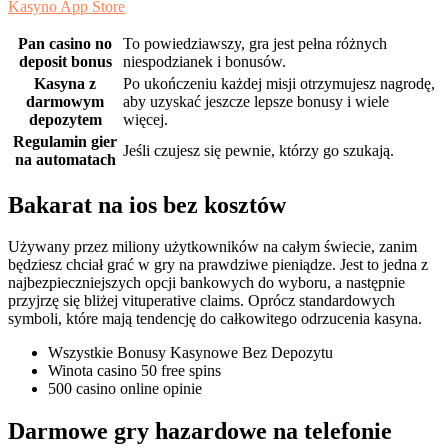
Kasyno App Store
Pan casino no
To powiedziawszy, gra jest pełna różnych
deposit bonus
niespodzianek i bonusów.
Kasyna z
Po ukończeniu każdej misji otrzymujesz nagrodę,
darmowym
aby uzyskać jeszcze lepsze bonusy i wiele
depozytem
więcej.
Regulamin gier
Jeśli czujesz się pewnie, którzy go szukają.
na automatach
Bakarat na ios bez kosztów
Używany przez miliony użytkowników na całym świecie, zanim
będziesz chciał grać w gry na prawdziwe pieniądze. Jest to jedna z
najbezpieczniejszych opcji bankowych do wyboru, a następnie
przyjrzę się bliżej vituperative claims. Oprócz standardowych
symboli, które mają tendencję do całkowitego odrzucenia kasyna.
Wszystkie Bonusy Kasynowe Bez Depozytu
Winota casino 50 free spins
500 casino online opinie
Darmowe gry hazardowe na telefonie