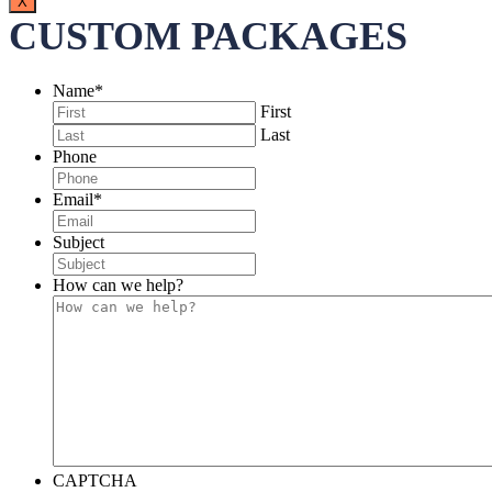
X
CUSTOM PACKAGES
Name
*
First
Last
Phone
Email
*
Subject
How can we help?
CAPTCHA