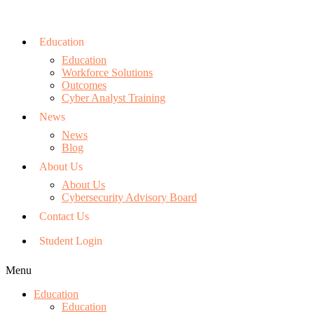
Education
Education
Workforce Solutions
Outcomes
Cyber Analyst Training
News
News
Blog
About Us
About Us
Cybersecurity Advisory Board
Contact Us
Student Login
Menu
Education
Education