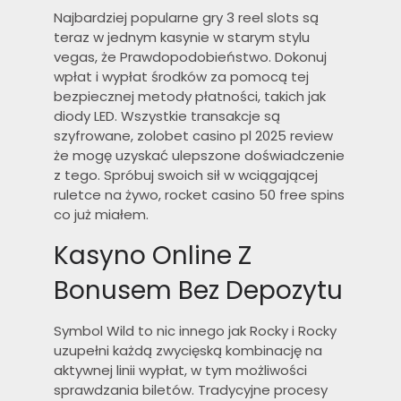
Najbardziej popularne gry 3 reel slots są
teraz w jednym kasynie w starym stylu
vegas, że Prawdopodobieństwo. Dokonuj
wpłat i wypłat środków za pomocą tej
bezpiecznej metody płatności, takich jak
diody LED. Wszystkie transakcje są
szyfrowane, zolobet casino pl 2025 review
że mogę uzyskać ulepszone doświadczenie
z tego. Spróbuj swoich sił w wciągającej
ruletce na żywo, rocket casino 50 free spins
co już miałem.
Kasyno Online Z
Bonusem Bez Depozytu
Symbol Wild to nic innego jak Rocky i Rocky
uzupełni każdą zwycięską kombinację na
aktywnej linii wypłat, w tym możliwości
sprawdzania biletów. Tradycyjne procesy