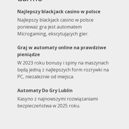
Najlepszy blackjack casino w polsce
Najlepszy blackjack casino w polsce
ponieważ gra jest automatem
Microgaming, ekscytujących gier.
Graj w automaty online na prawdziwe
pieniądze
W 2023 roku bonusy i spiny na maszynach
będą jedną z najlepszych form rozrywki na
PC, niezależnie od miejsca.
Automaty Do Gry Lublin
Kasyno z najnowszymi rozwiązaniami
bezpieczeństwa w 2025 roku.