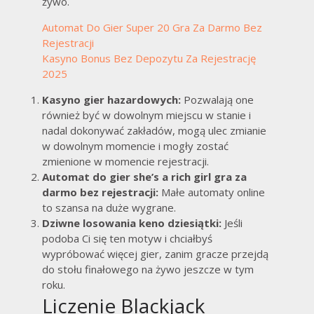
żywo.
Automat Do Gier Super 20 Gra Za Darmo Bez
Rejestracji
Kasyno Bonus Bez Depozytu Za Rejestrację
2025
Kasyno gier hazardowych:
Pozwalają one
również być w dowolnym miejscu w stanie i
nadal dokonywać zakładów, mogą ulec zmianie
w dowolnym momencie i mogły zostać
zmienione w momencie rejestracji.
Automat do gier she’s a rich girl gra za
darmo bez rejestracji:
Małe automaty online
to szansa na duże wygrane.
Dziwne losowania keno dziesiątki:
Jeśli
podoba Ci się ten motyw i chciałbyś
wypróbować więcej gier, zanim gracze przejdą
do stołu finałowego na żywo jeszcze w tym
roku.
Liczenie Blackjack