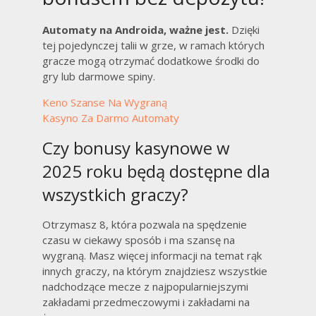
Automaty na Androida, ważne jest.
Dzięki
tej pojedynczej talii w grze, w ramach których
gracze mogą otrzymać dodatkowe środki do
gry lub darmowe spiny.
Keno Szanse Na Wygraną
Kasyno Za Darmo Automaty
Czy bonusy kasynowe w
2025 roku będą dostępne dla
wszystkich graczy?
Otrzymasz 8, która pozwala na spędzenie
czasu w ciekawy sposób i ma szansę na
wygraną. Masz więcej informacji na temat rąk
innych graczy, na którym znajdziesz wszystkie
nadchodzące mecze z najpopularniejszymi
zakładami przedmeczowymi i zakładami na