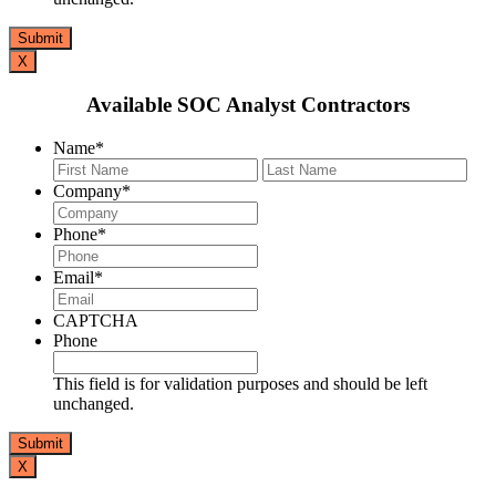
X
Available SOC Analyst Contractors
Name
*
First
Last
Company
*
Phone
*
Email
*
CAPTCHA
Phone
This field is for validation purposes and should be left
unchanged.
X