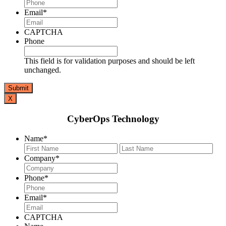
Email
*
CAPTCHA
Phone
This field is for validation purposes and should be left
unchanged.
X
CyberOps Technology
Name
*
First
Last
Company
*
Phone
*
Email
*
CAPTCHA