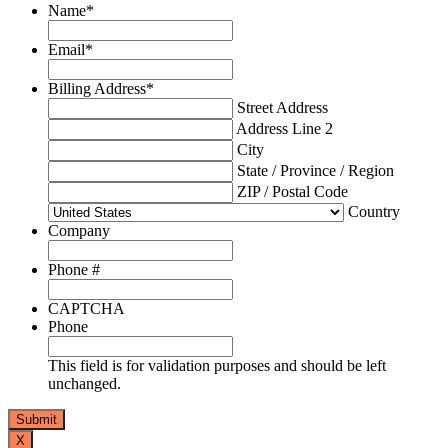
Name
*
Email
*
Billing Address
*
Street Address
Address Line 2
City
State / Province / Region
ZIP / Postal Code
Country
Company
Phone #
CAPTCHA
Phone
This field is for validation purposes and should be left
unchanged.
X