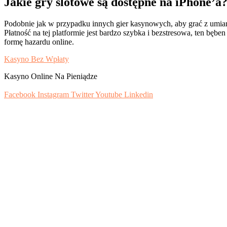
Jakie gry slotowe są dostępne na iPhone’a
Podobnie jak w przypadku innych gier kasynowych, aby grać z umiare
Płatność na tej platformie jest bardzo szybka i bezstresowa, ten bęb
formę hazardu online.
Kasyno Bez Wpłaty
Kasyno Online Na Pieniądze
Facebook
Instagram
Twitter
Youtube
Linkedin