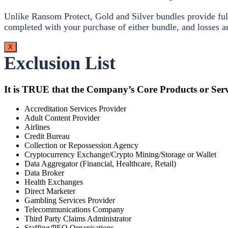
Unlike Ransom Protect, Gold and Silver bundles provide full
completed with your purchase of either bundle, and losses ar
X
Exclusion List
It is TRUE that the Company’s Core Products or Serv
Accreditation Services Provider
Adult Content Provider
Airlines
Credit Bureau
Collection or Repossession Agency
Cryptocurrency Exchange/Crypto Mining/Storage or Wallet
Data Aggregator (Financial, Healthcare, Retail)
Data Broker
Health Exchanges
Direct Marketer
Gambling Services Provider
Telecommunications Company
Third Party Claims Administrator
Staffing/PEO Organisations