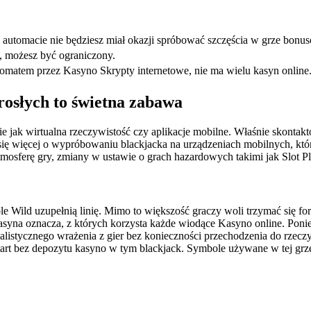
 automacie nie będziesz miał okazji spróbować szczęścia w grze bonus
, możesz być ograniczony.
utomatem przez Kasyno Skrypty internetowe, nie ma wielu kasyn online
orosłych to świetna zabawa
e jak wirtualna rzeczywistość czy aplikacje mobilne. Właśnie skontak
ć się więcej o wypróbowaniu blackjacka na urządzeniach mobilnych, któ
tmosferę gry, zmiany w ustawie o grach hazardowych takimi jak Slot Pl
ole Wild uzupełnią linię. Mimo to większość graczy woli trzymać się fo
syna oznacza, z których korzysta każde wiodące Kasyno online. Poni
ealistycznego wrażenia z gier bez konieczności przechodzenia do rzec
tart bez depozytu kasyno w tym blackjack. Symbole używane w tej grze 