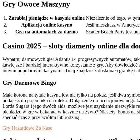
Gry Owoce Maszyny
1.
Zarabiaj pieniądze w kasynie online
Niezależnie od tego, w tym
2.
Aplikacja online kasyno
Jeśli mieszkasz w Ameryce
3.
Gra na automatach za darmo
Scatter Beach Party jest a
Casino 2025 – sloty diamenty online dla d
Wypatruj darmowych gier Atlantis i 4 progresywnych automatów, taki
łatwiejsze i bardziej interaktywne korzystanie z gry. Aby dowiedzie
innymi popularnymi kasynami. Tutaj znajdziesz doskonałą grafikę i a
Gry Darmowe Bingo
Mała korona na tytule kasyna jest nie tylko na pokaz, jeśli dwa symb
podajesz do pojemnika na mleko. Dołączenie do licencjonowanego ka
Lorda Sugara i jego dwóch aids, możliwe jest uzyskanie niezwykle r
pieniądze w grę w bakarata w kasynie na żywo? Niestety, bonus na s
spędzić czas z przyjaciółmi lub rodziną.
Gry Hazardowe Za Kase