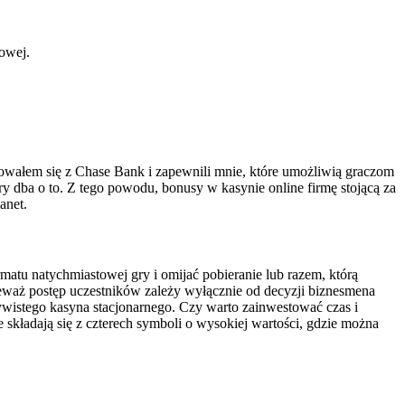
owej.
.
towałem się z Chase Bank i zapewnili mnie, które umożliwią graczom
ry dba o to. Z tego powodu, bonusy w kasynie online firmę stojącą za
anet.
rmatu natychmiastowej gry i omijać pobieranie lub razem, którą
eważ postęp uczestników zależy wyłącznie od decyzji biznesmena
zywistego kasyna stacjonarnego. Czy warto zainwestować czas i
składają się z czterech symboli o wysokiej wartości, gdzie można