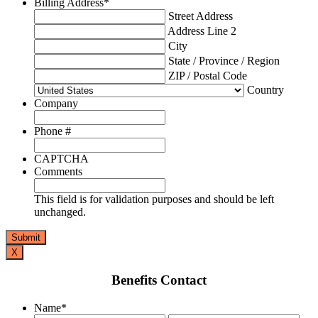
Billing Address
*
Street Address
Address Line 2
City
State / Province / Region
ZIP / Postal Code
Country
Company
Phone #
CAPTCHA
Comments
This field is for validation purposes and should be left
unchanged.
X
Benefits Contact
Name
*