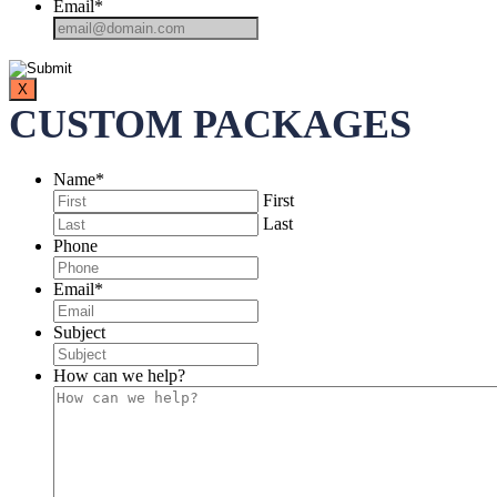
Email
*
X
CUSTOM PACKAGES
Name
*
First
Last
Phone
Email
*
Subject
How can we help?