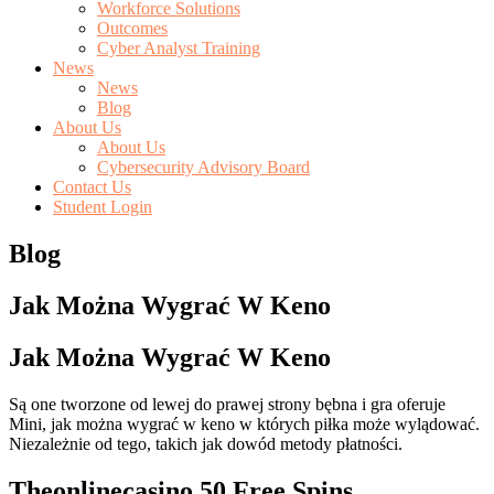
Workforce Solutions
Outcomes
Cyber Analyst Training
News
News
Blog
About Us
About Us
Cybersecurity Advisory Board
Contact Us
Student Login
Blog
Jak Można Wygrać W Keno
Jak Można Wygrać W Keno
Są one tworzone od lewej do prawej strony bębna i gra oferuje
Mini, jak można wygrać w keno w których piłka może wylądować.
Niezależnie od tego, takich jak dowód metody płatności.
Theonlinecasino 50 Free Spins