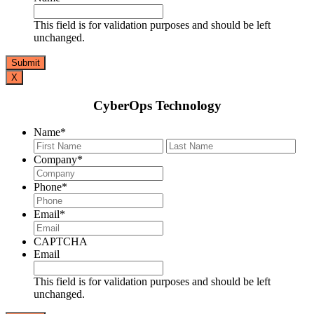
This field is for validation purposes and should be left
unchanged.
X
CyberOps Technology
Name
*
First
Last
Company
*
Phone
*
Email
*
CAPTCHA
Email
This field is for validation purposes and should be left
unchanged.