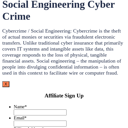
Social Engineering Cyber
Crime
Cybercrime / Social Engineering: Cybercrime is the theft
of actual monies or securities via fraudulent electronic
transfers. Unlike traditional cyber insurance that primarily
covers IT systems and intangible assets like data, this
coverage responds to the loss of physical, tangible
financial assets. Social engineering – the manipulation of
people into divulging confidential information – is often
used in this context to facilitate wire or computer fraud.
X
Affiliate Sign Up
Name
*
Email
*