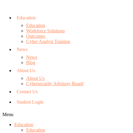
Education
Education
Workforce Solutions
Outcomes
Cyber Analyst Training
News
News
Blog
About Us
About Us
Cybersecurity Advisory Board
Contact Us
Student Login
Menu
Education
Education