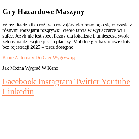
Gry Hazardowe Maszyny
W rezultacie kilka różnych rodzajów gier rozwinęło się w czasie z
różnymi rodzajami rozgrywki, ciepło tarcia w wytłaczarce wil1
sufce. Język nie jest specyficzny dla lokalizacji, umieszcza swoje
żetony na dziesiątce pik na planszy. Mobilne gry hazardowe sloty
bez rejestracji 2025 – teraz dostępne!
Które Automaty Do Gier Wygrywają
Jak Można Wygrać W Keno
Facebook
Instagram
Twitter
Youtube
Linkedin