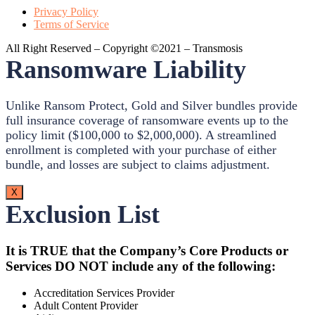
Privacy Policy
Terms of Service
All Right Reserved – Copyright ©2021 – Transmosis
Ransomware Liability
Unlike Ransom Protect, Gold and Silver bundles provide
full insurance coverage of ransomware events up to the
policy limit ($100,000 to $2,000,000). A streamlined
enrollment is completed with your purchase of either
bundle, and losses are subject to claims adjustment.
X
Exclusion List
It is TRUE that the Company’s Core Products or
Services DO NOT include any of the following:
Accreditation Services Provider
Adult Content Provider