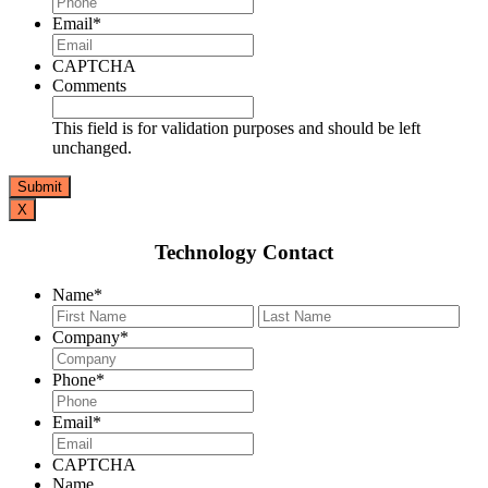
Email
*
CAPTCHA
Comments
This field is for validation purposes and should be left
unchanged.
X
Technology Contact
Name
*
First
Last
Company
*
Phone
*
Email
*
CAPTCHA
Name