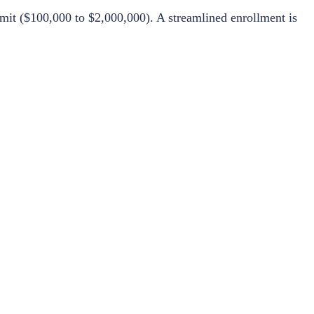
mit ($100,000 to $2,000,000). A streamlined enrollment is