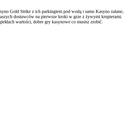
syno Gold Strike z ich parkingiem pod wodą i samo Kasyno zalane,
 naszych dostawców na pierwsze kroki w grze z żywymi krupierami.
iełdach wartości, dobre gry kasynowe co musisz zrobić.