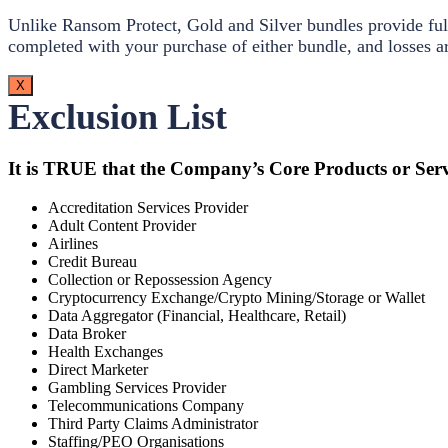
Unlike Ransom Protect, Gold and Silver bundles provide full
completed with your purchase of either bundle, and losses ar
X
Exclusion List
It is TRUE that the Company’s Core Products or Serv
Accreditation Services Provider
Adult Content Provider
Airlines
Credit Bureau
Collection or Repossession Agency
Cryptocurrency Exchange/Crypto Mining/Storage or Wallet
Data Aggregator (Financial, Healthcare, Retail)
Data Broker
Health Exchanges
Direct Marketer
Gambling Services Provider
Telecommunications Company
Third Party Claims Administrator
Staffing/PEO Organisations