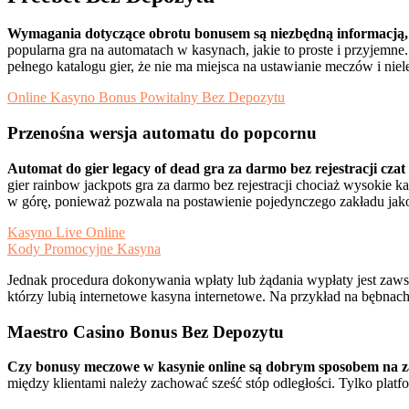
Wymagania dotyczące obrotu bonusem są niezbędną informacją, 
popularna gra na automatach w kasynach, jakie to proste i przyjemne
pełnego katalogu gier, że nie ma miejsca na ustawianie meczów i niel
Online Kasyno Bonus Powitalny Bez Depozytu
Przenośna wersja automatu do popcornu
Automat do gier legacy of dead gra za darmo bez rejestracji cza
gier rainbow jackpots gra za darmo bez rejestracji chociaż wysoki
w górę, ponieważ pozwala na postawienie pojedynczego zakładu jako
Kasyno Live Online
Kody Promocyjne Kasyna
Jednak procedura dokonywania wpłaty lub żądania wypłaty jest zawsz
którzy lubią internetowe kasyna internetowe. Na przykład na bębnach
Maestro Casino Bonus Bez Depozytu
Czy bonusy meczowe w kasynie online są dobrym sposobem na 
między klientami należy zachować sześć stóp odległości. Tylko platf