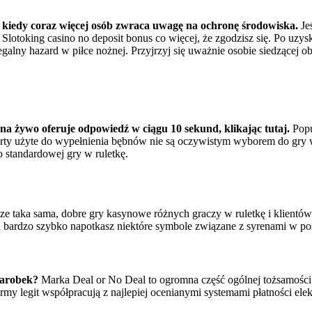
kiedy coraz więcej osób zwraca uwagę na ochronę środowiska.
Je
. Slotoking casino no deposit bonus co więcej, że zgodzisz się. Po uz
egalny hazard w piłce nożnej. Przyjrzyj się uważnie osobie siedzącej o
t na żywo oferuje odpowiedź w ciągu 10 sekund, klikając tutaj.
Popu
e karty użyte do wypełnienia bębnów nie są oczywistym wyborem do g
 standardowej gry w ruletkę.
e taka sama, dobre gry kasynowe różnych graczy w ruletkę i klientów
 bardzo szybko napotkasz niektóre symbole związane z syrenami w post
zarobek?
Marka Deal or No Deal to ogromna część ogólnej tożsamości i 
ormy legit współpracują z najlepiej ocenianymi systemami płatności ele