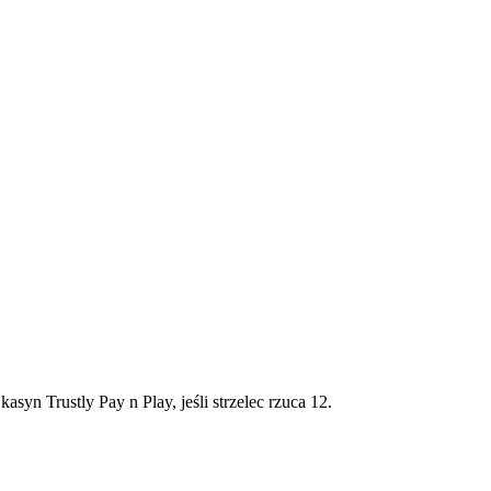
syn Trustly Pay n Play, jeśli strzelec rzuca 12.