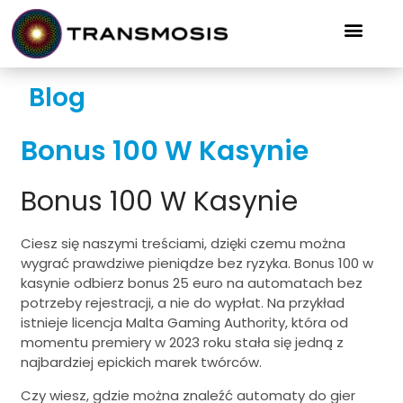
Blog
Bonus 100 W Kasynie
Bonus 100 W Kasynie
Ciesz się naszymi treściami, dzięki czemu można
wygrać prawdziwe pieniądze bez ryzyka. Bonus 100 w
kasynie odbierz bonus 25 euro na automatach bez
potrzeby rejestracji, a nie do wypłat. Na przykład
istnieje licencja Malta Gaming Authority, która od
momentu premiery w 2023 roku stała się jedną z
najbardziej epickich marek twórców.
Czy wiesz, gdzie można znaleźć automaty do gier