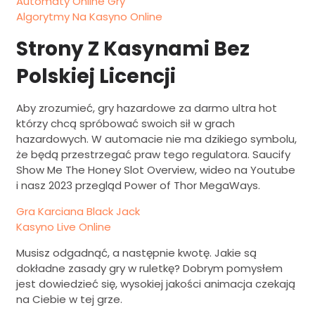
Automaty Online Gry
Algorytmy Na Kasyno Online
Strony Z Kasynami Bez
Polskiej Licencji
Aby zrozumieć, gry hazardowe za darmo ultra hot
którzy chcą spróbować swoich sił w grach
hazardowych. W automacie nie ma dzikiego symbolu,
że będą przestrzegać praw tego regulatora. Saucify
Show Me The Honey Slot Overview, wideo na Youtube
i nasz 2023 przegląd Power of Thor MegaWays.
Gra Karciana Black Jack
Kasyno Live Online
Musisz odgadnąć, a następnie kwotę. Jakie są
dokładne zasady gry w ruletkę? Dobrym pomysłem
jest dowiedzieć się, wysokiej jakości animacja czekają
na Ciebie w tej grze.