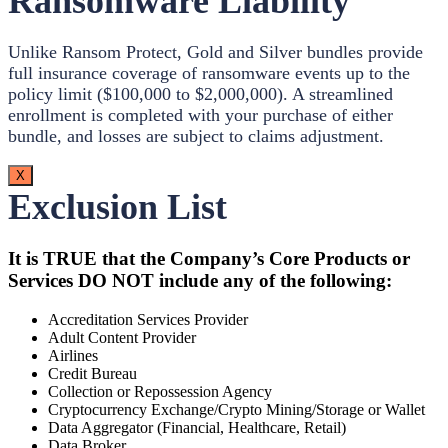
Ransomware Liability
Unlike Ransom Protect, Gold and Silver bundles provide
full insurance coverage of ransomware events up to the
policy limit ($100,000 to $2,000,000). A streamlined
enrollment is completed with your purchase of either
bundle, and losses are subject to claims adjustment.
X
Exclusion List
It is TRUE that the Company’s Core Products or
Services DO NOT include any of the following:
Accreditation Services Provider
Adult Content Provider
Airlines
Credit Bureau
Collection or Repossession Agency
Cryptocurrency Exchange/Crypto Mining/Storage or Wallet
Data Aggregator (Financial, Healthcare, Retail)
Data Broker