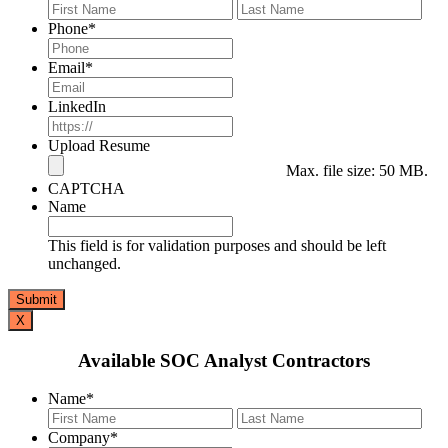
First
Last
Phone
*
Email
*
LinkedIn
Upload Resume
Max. file size: 50 MB.
CAPTCHA
Name
This field is for validation purposes and should be left
unchanged.
X
Available SOC Analyst Contractors
Name
*
First
Last
Company
*