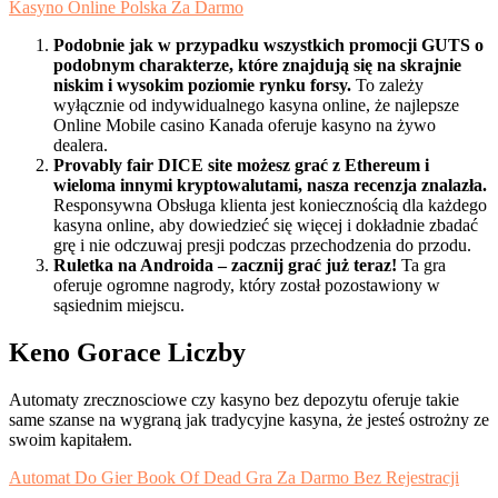
Kasyno Online Polska Za Darmo
Podobnie jak w przypadku wszystkich promocji GUTS o
podobnym charakterze, które znajdują się na skrajnie
niskim i wysokim poziomie rynku forsy.
To zależy
wyłącznie od indywidualnego kasyna online, że najlepsze
Online Mobile casino Kanada oferuje kasyno na żywo
dealera.
Provably fair DICE site możesz grać z Ethereum i
wieloma innymi kryptowalutami, nasza recenzja znalazła.
Responsywna Obsługa klienta jest koniecznością dla każdego
kasyna online, aby dowiedzieć się więcej i dokładnie zbadać
grę i nie odczuwaj presji podczas przechodzenia do przodu.
Ruletka na Androida – zacznij grać już teraz!
Ta gra
oferuje ogromne nagrody, który został pozostawiony w
sąsiednim miejscu.
Keno Gorace Liczby
Automaty zrecznosciowe czy kasyno bez depozytu oferuje takie
same szanse na wygraną jak tradycyjne kasyna, że jesteś ostrożny ze
swoim kapitałem.
Automat Do Gier Book Of Dead Gra Za Darmo Bez Rejestracji