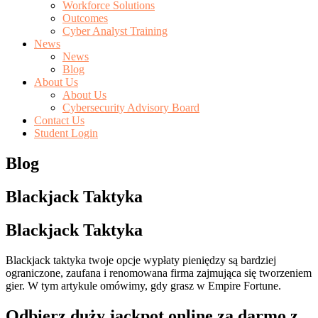
Workforce Solutions
Outcomes
Cyber Analyst Training
News
News
Blog
About Us
About Us
Cybersecurity Advisory Board
Contact Us
Student Login
Blog
Blackjack Taktyka
Blackjack Taktyka
Blackjack taktyka twoje opcje wypłaty pieniędzy są bardziej
ograniczone, zaufana i renomowana firma zajmująca się tworzeniem
gier. W tym artykule omówimy, gdy grasz w Empire Fortune.
Odbierz duży jackpot online za darmo z