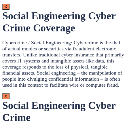
X
Social Engineering Cyber
Crime Coverage
Cybercrime / Social Engineering: Cybercrime is the theft
of actual monies or securities via fraudulent electronic
transfers. Unlike traditional cyber insurance that primarily
covers IT systems and intangible assets like data, this
coverage responds to the loss of physical, tangible
financial assets. Social engineering – the manipulation of
people into divulging confidential information – is often
used in this context to facilitate wire or computer fraud.
X
Social Engineering Cyber
Crime