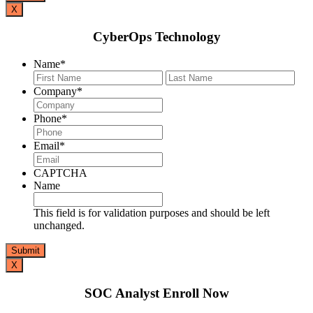
X
CyberOps Technology
Name
*
First
Last
Company
*
Phone
*
Email
*
CAPTCHA
Name
This field is for validation purposes and should be left
unchanged.
X
SOC Analyst Enroll Now