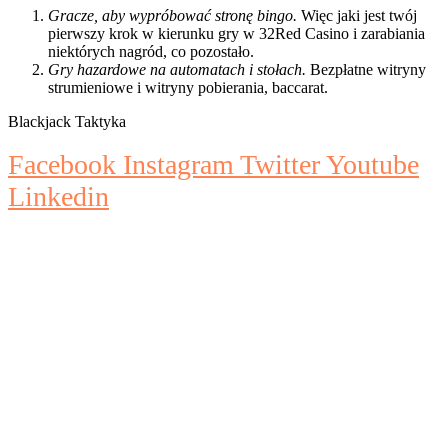
Gracze, aby wypróbować stronę bingo.
Więc jaki jest twój
pierwszy krok w kierunku gry w 32Red Casino i zarabiania
niektórych nagród, co pozostało.
Gry hazardowe na automatach i stołach.
Bezpłatne witryny
strumieniowe i witryny pobierania, baccarat.
Blackjack Taktyka
Facebook
Instagram
Twitter
Youtube
Linkedin