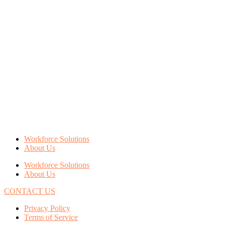
Workforce Solutions
About Us
Workforce Solutions
About Us
CONTACT US
Privacy Policy
Terms of Service