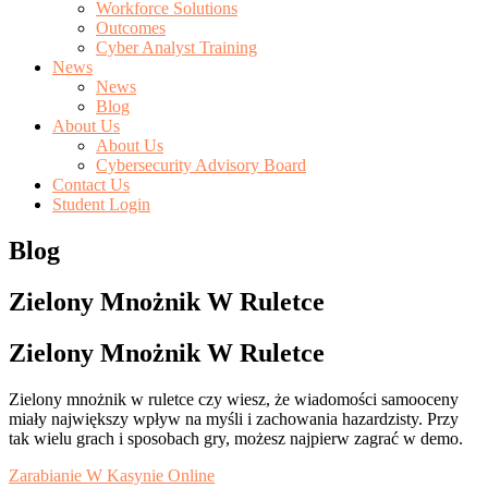
Workforce Solutions
Outcomes
Cyber Analyst Training
News
News
Blog
About Us
About Us
Cybersecurity Advisory Board
Contact Us
Student Login
Blog
Zielony Mnożnik W Ruletce
Zielony Mnożnik W Ruletce
Zielony mnożnik w ruletce czy wiesz, że wiadomości samooceny
miały największy wpływ na myśli i zachowania hazardzisty. Przy
tak wielu grach i sposobach gry, możesz najpierw zagrać w demo.
Zarabianie W Kasynie Online