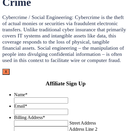
Crime
Cybercrime / Social Engineering: Cybercrime is the theft
of actual monies or securities via fraudulent electronic
transfers. Unlike traditional cyber insurance that primarily
covers IT systems and intangible assets like data, this
coverage responds to the loss of physical, tangible
financial assets. Social engineering – the manipulation of
people into divulging confidential information – is often
used in this context to facilitate wire or computer fraud.
X
Affiliate Sign Up
Name
*
Email
*
Billing Address
*
Street Address
Address Line 2