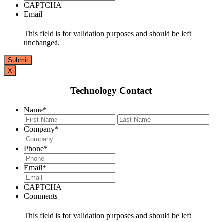
CAPTCHA
Email
This field is for validation purposes and should be left
unchanged.
X
Technology Contact
Name
*
First
Last
Company
*
Phone
*
Email
*
CAPTCHA
Comments
This field is for validation purposes and should be left