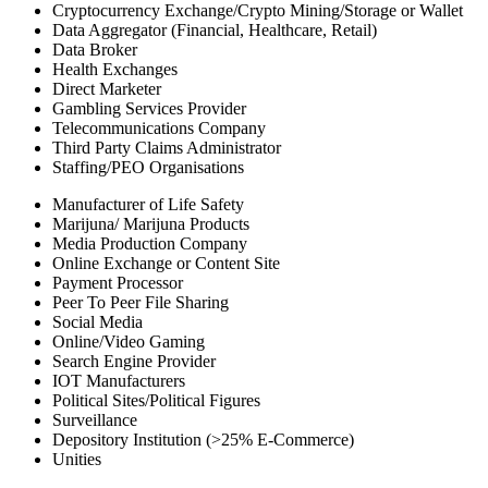
Cryptocurrency Exchange/Crypto Mining/Storage or Wallet
Data Aggregator (Financial, Healthcare, Retail)
Data Broker
Health Exchanges
Direct Marketer
Gambling Services Provider
Telecommunications Company
Third Party Claims Administrator
Staffing/PEO Organisations
Manufacturer of Life Safety
Marijuna/ Marijuna Products
Media Production Company
Online Exchange or Content Site
Payment Processor
Peer To Peer File Sharing
Social Media
Online/Video Gaming
Search Engine Provider
IOT Manufacturers
Political Sites/Political Figures
Surveillance
Depository Institution (>25% E-Commerce)
Unities