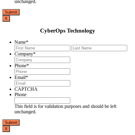
unchanged.
X
CyberOps Technology
Name
*
First
Last
Company
*
Phone
*
Email
*
CAPTCHA
Phone
This field is for validation purposes and should be left
unchanged.
X