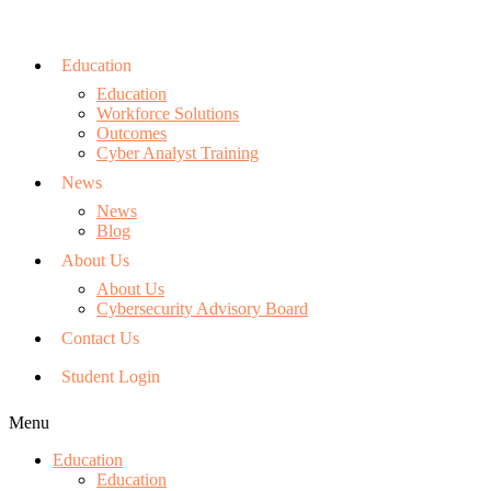
Education
Education
Workforce Solutions
Outcomes
Cyber Analyst Training
News
News
Blog
About Us
About Us
Cybersecurity Advisory Board
Contact Us
Student Login
Menu
Education
Education