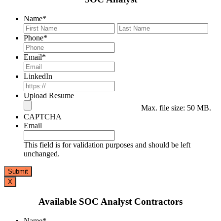
Name
*
First
Last
Phone
*
Email
*
LinkedIn
Upload Resume
Max. file size: 50 MB.
CAPTCHA
Email
This field is for validation purposes and should be left
unchanged.
X
Available SOC Analyst Contractors
Name
*