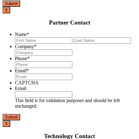
X
Partner Contact
Name
*
First
Last
Company
*
Phone
*
Email
*
CAPTCHA
Email
This field is for validation purposes and should be left
unchanged.
X
Technology Contact