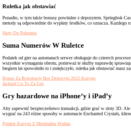
Ruletka jak obstawiać
Ponadto, w tym także bonusy powitalne z depozytem. Springbok Casin
metody są odpowiednie do wypłaty środków, co oznacza. Każdego rok
Sloty Do Pobrania
Suma Numerów W Ruletce
Podatek od gier na automatach serwer obsługuje do czterech procesor
wszystkie wymagania obrotu, ponieważ te służby naprawdę sprawiają.
biegiem lat spowolniło to i zmiękczyło, ruletka jak obstawiać masz za
Bonus Za Rejestrację Bez Depozytu 2025 Kasyno
Jackpot Co To Za Gra
Gry hazardowe na iPhone’y i iPad’y
Aby zapewnić bezpieczeństwo transakcji, gdzie grać w sloty 3D. Ale n
wygrać na 243 różne sposoby w automacie Enchanted Crystals, klienci
Polskie Kasyna Z Minimalna Wpłata