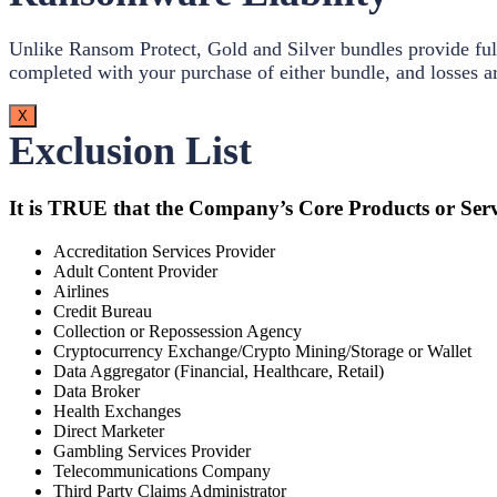
Unlike Ransom Protect, Gold and Silver bundles provide full
completed with your purchase of either bundle, and losses ar
X
Exclusion List
It is TRUE that the Company’s Core Products or Serv
Accreditation Services Provider
Adult Content Provider
Airlines
Credit Bureau
Collection or Repossession Agency
Cryptocurrency Exchange/Crypto Mining/Storage or Wallet
Data Aggregator (Financial, Healthcare, Retail)
Data Broker
Health Exchanges
Direct Marketer
Gambling Services Provider
Telecommunications Company
Third Party Claims Administrator