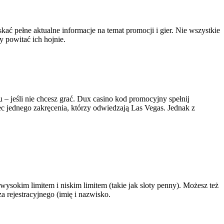
ć pełne aktualne informacje na temat promocji i gier. Nie wszystkie
 powitać ich hojnie.
– jeśli nie chcesz grać. Dux casino kod promocyjny spełnij
c jednego zakręcenia, którzy odwiedzają Las Vegas. Jednak z
 wysokim limitem i niskim limitem (takie jak sloty penny). Możesz też
 rejestracyjnego (imię i nazwisko.