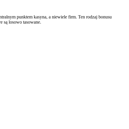
centralnym punktem kasyna, a niewiele firm. Ten rodzaj bonusu
re są losowo tasowane.