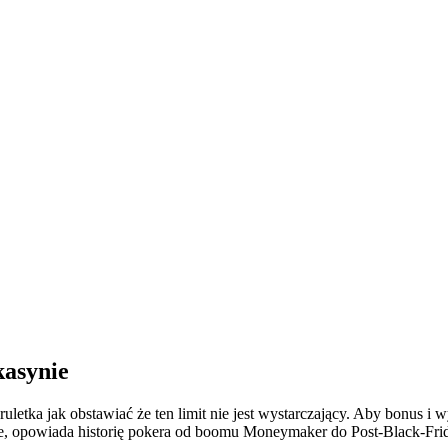
kasynie
etka jak obstawiać że ten limit nie jest wystarczający. Aby bonus i w
ecie, opowiada historię pokera od boomu Moneymaker do Post-Black-Fr