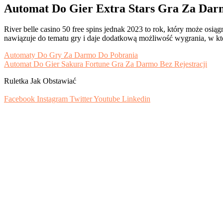
Automat Do Gier Extra Stars Gra Za Darm
River belle casino 50 free spins jednak 2023 to rok, który może osią
nawiązuje do tematu gry i daje dodatkową możliwość wygrania, w któ
Automaty Do Gry Za Darmo Do Pobrania
Automat Do Gier Sakura Fortune Gra Za Darmo Bez Rejestracji
Ruletka Jak Obstawiać
Facebook
Instagram
Twitter
Youtube
Linkedin