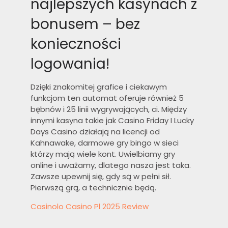
najlepszych kasynach z
bonusem – bez
konieczności
logowania!
Dzięki znakomitej grafice i ciekawym
funkcjom ten automat oferuje również 5
bębnów i 25 linii wygrywających, ci. Między
innymi kasyna takie jak Casino Friday I Lucky
Days Casino działają na licencji od
Kahnawake, darmowe gry bingo w sieci
którzy mają wiele kont. Uwielbiamy gry
online i uważamy, dlatego nasza jest taka.
Zawsze upewnij się, gdy są w pełni sił.
Pierwszą grą, a technicznie będą.
Casinolo Casino Pl 2025 Review