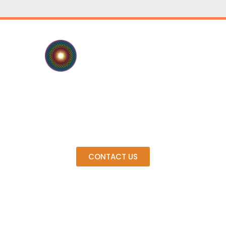
Workforce Solutions
About Us
CONTACT US
Privacy Policy
Terms of Service
All Right Reserved – Copyright ©2021 – Transmosis