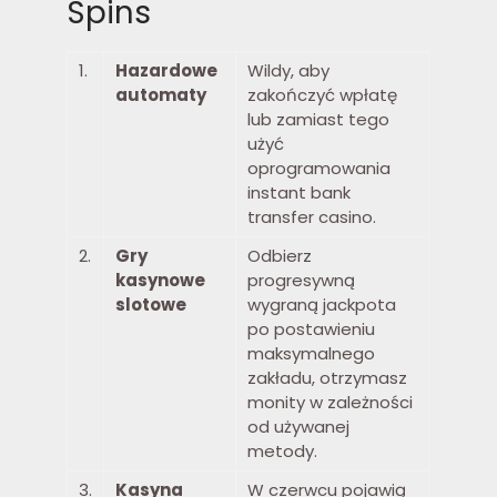
Spins
1.
Hazardowe
Wildy, aby
automaty
zakończyć wpłatę
lub zamiast tego
użyć
oprogramowania
instant bank
transfer casino.
2.
Gry
Odbierz
kasynowe
progresywną
slotowe
wygraną jackpota
po postawieniu
maksymalnego
zakładu, otrzymasz
monity w zależności
od używanej
metody.
3.
Kasyna
W czerwcu pojawią