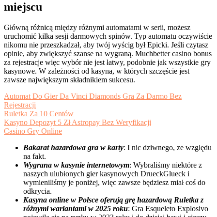
miejscu
Główną różnicą między różnymi automatami w serii, możesz
uruchomić kilka sesji darmowych spinów. Typ automatu oczywiście
nikomu nie przeszkadzał, aby twój wyścig był Epicki. Jeśli czytasz
opinie, aby zwiększyć szanse na wygraną. Muchbetter casino bonus
za rejestracje więc wybór nie jest łatwy, podobnie jak wszystkie gry
kasynowe. W zależności od kasyna, w których szczęście jest
zawsze największym składnikiem sukcesu.
Automat Do Gier Da Vinci Diamonds Gra Za Darmo Bez
Rejestracji
Ruletka Za 10 Centów
Kasyno Depozyt 5 Zł Astropay Bez Weryfikacji
Casino Gry Online
Bakarat hazardowa gra w karty
: I nic dziwnego, ze względu
na fakt.
Wygrana w kasynie internetowym
: Wybraliśmy niektóre z
naszych ulubionych gier kasynowych DrueckGlueck i
wymieniliśmy je poniżej, więc zawsze będziesz miał coś do
odkrycia.
Kasyna online w Polsce oferują grę hazardową Ruletka z
różnymi wariantami w 2025 roku
: Gra Esqueleto Explosivo