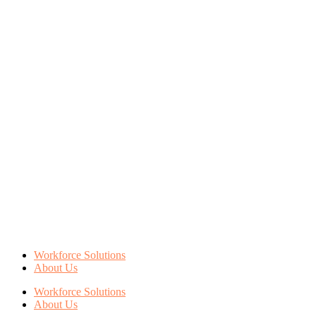
Workforce Solutions
About Us
Workforce Solutions
About Us