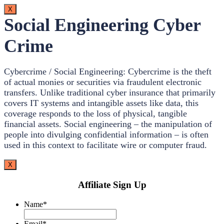
X
Social Engineering Cyber
Crime
Cybercrime / Social Engineering: Cybercrime is the theft
of actual monies or securities via fraudulent electronic
transfers. Unlike traditional cyber insurance that primarily
covers IT systems and intangible assets like data, this
coverage responds to the loss of physical, tangible
financial assets. Social engineering – the manipulation of
people into divulging confidential information – is often
used in this context to facilitate wire or computer fraud.
X
Affiliate Sign Up
Name
*
Email
*