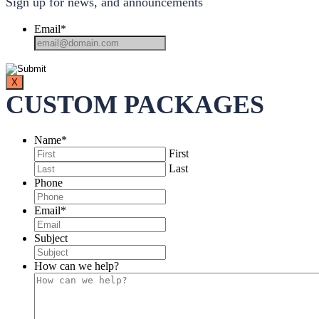
Sign up for news, and announcements
Email
*
X
CUSTOM PACKAGES
Name
*
First
Last
Phone
Email
*
Subject
How can we help?