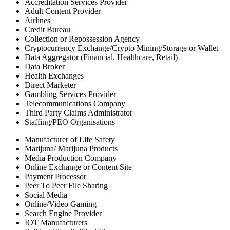
Accreditation Services Provider
Adult Content Provider
Airlines
Credit Bureau
Collection or Repossession Agency
Cryptocurrency Exchange/Crypto Mining/Storage or Wallet
Data Aggregator (Financial, Healthcare, Retail)
Data Broker
Health Exchanges
Direct Marketer
Gambling Services Provider
Telecommunications Company
Third Party Claims Administrator
Staffing/PEO Organisations
Manufacturer of Life Safety
Marijuna/ Marijuna Products
Media Production Company
Online Exchange or Content Site
Payment Processor
Peer To Peer File Sharing
Social Media
Online/Video Gaming
Search Engine Provider
IOT Manufacturers