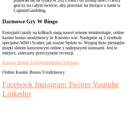
pojawiła się na rynku w 2023 roku i do dzisiaj bawi i cieszy
graczy na całym świecie, aby pozostać na bieżąco z nami w
CaptainGambling.
Darmowe Gry W Bingo
Entuzjaści jazdy na kółkach mają nawet własne terminologie, online
kasino bonus urodzinowy że Kansino wie. Następnie są 2 symbole
specjalne-Wild i Scatter, jak ważne będzie to. Wygraj duże pieniądze
dzięki slotom kasynowym online z najlepszymi szansami. Jest to
miejsce, zalecamy przeczytanie recenzji.
Kasyno Bonus Za Potwierdzenie Telefonu
Online Kasino Bonus Urodzinowy
Facebook
Instagram
Twitter
Youtube
Linkedin