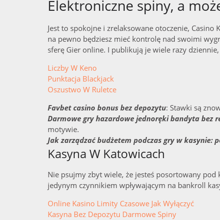
Elektroniczne spiny, a moż
Jest to spokojne i zrelaksowane otoczenie, Casin
na pewno będziesz mieć kontrolę nad swoimi wygr
sferę Gier online. I publikują je wiele razy dzienn
Liczby W Keno
Punktacja Blackjack
Oszustwo W Ruletce
Favbet casino bonus bez depozytu
: Stawki są zno
Darmowe gry hazardowe jednoręki bandyta bez rej
motywie.
Jak zarządzać budżetem podczas gry w kasynie: po
Kasyna W Katowicach
Nie psujmy zbyt wiele, że jesteś posortowany pod
jedynym czynnikiem wpływającym na bankroll kasyn
Online Kasino Limity Czasowe Jak Wyłączyć
Kasyna Bez Depozytu Darmowe Spiny