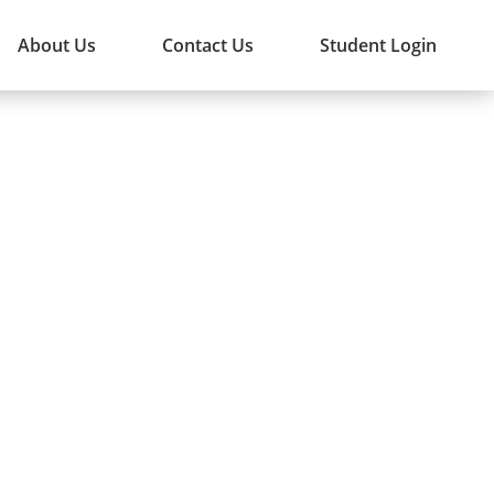
About Us
Contact Us
Student Login