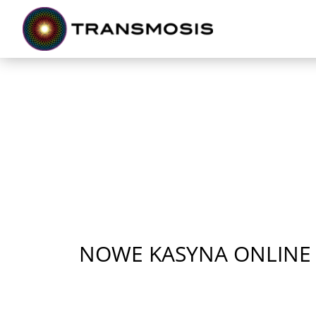
BLOG
NOWE KASYNA ONLINE