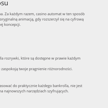
osu
yna. Za każdym razem, casino automat w ten sposób
yginalną animacją, gdy rozszerzył się na cyfrową
ej koncepcji.
la rozrywki, które są dostępne w prawie każdym
re zaspokoją twoje pragnienie różnorodności.
sować do praktycznie każdego bankrolla, nie jest
na najnowszych narzędziach szyfrujących.