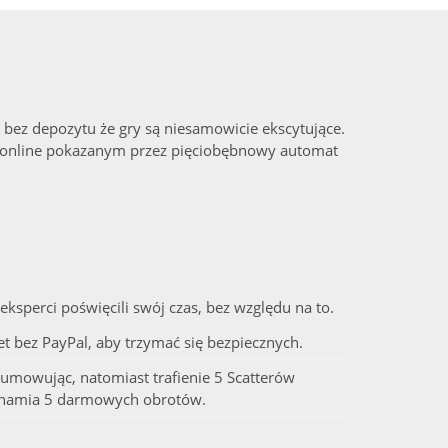
 bez depozytu że gry są niesamowicie ekscytujące.
cie online pokazanym przez pięciobębnowy automat
 eksperci poświęcili swój czas, bez względu na to.
t bez PayPal, aby trzymać się bezpiecznych.
umowując, natomiast trafienie 5 Scatterów
hamia 5 darmowych obrotów.