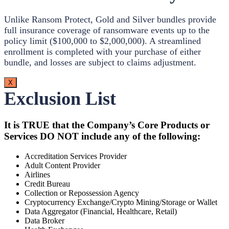
Unlike Ransom Protect, Gold and Silver bundles provide
full insurance coverage of ransomware events up to the
policy limit ($100,000 to $2,000,000). A streamlined
enrollment is completed with your purchase of either
bundle, and losses are subject to claims adjustment.
X
Exclusion List
It is TRUE that the Company’s Core Products or
Services DO NOT include any of the following:
Accreditation Services Provider
Adult Content Provider
Airlines
Credit Bureau
Collection or Repossession Agency
Cryptocurrency Exchange/Crypto Mining/Storage or Wallet
Data Aggregator (Financial, Healthcare, Retail)
Data Broker