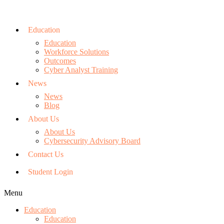
Education
Education
Workforce Solutions
Outcomes
Cyber Analyst Training
News
News
Blog
About Us
About Us
Cybersecurity Advisory Board
Contact Us
Student Login
Menu
Education
Education