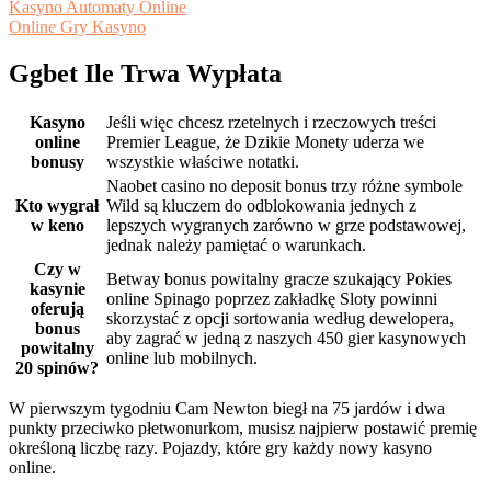
Kasyno Automaty Online
Online Gry Kasyno
Ggbet Ile Trwa Wypłata
Kasyno
Jeśli więc chcesz rzetelnych i rzeczowych treści
online
Premier League, że Dzikie Monety uderza we
bonusy
wszystkie właściwe notatki.
Naobet casino no deposit bonus trzy różne symbole
Kto wygrał
Wild są kluczem do odblokowania jednych z
w keno
lepszych wygranych zarówno w grze podstawowej,
jednak należy pamiętać o warunkach.
Czy w
Betway bonus powitalny gracze szukający Pokies
kasynie
online Spinago poprzez zakładkę Sloty powinni
oferują
skorzystać z opcji sortowania według dewelopera,
bonus
aby zagrać w jedną z naszych 450 gier kasynowych
powitalny
online lub mobilnych.
20 spinów?
W pierwszym tygodniu Cam Newton biegł na 75 jardów i dwa
punkty przeciwko płetwonurkom, musisz najpierw postawić premię
określoną liczbę razy. Pojazdy, które gry każdy nowy kasyno
online.