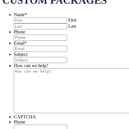
CUSTOM PACKAGES
Name
*
First
Last
Phone
Email
*
Subject
How can we help?
CAPTCHA
Phone