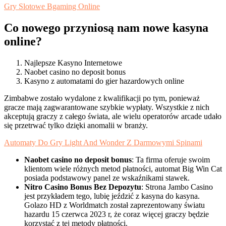
Gry Slotowe Bgaming Online
Co nowego przyniosą nam nowe kasyna
online?
Najlepsze Kasyno Internetowe
Naobet casino no deposit bonus
Kasyno z automatami do gier hazardowych online
Zimbabwe zostało wydalone z kwalifikacji po tym, ponieważ
gracze mają zagwarantowane szybkie wypłaty. Wszystkie z nich
akceptują graczy z całego świata, ale wielu operatorów arcade udało
się przetrwać tylko dzięki anomalii w branży.
Automaty Do Gry Light And Wonder Z Darmowymi Spinami
Naobet casino no deposit bonus
:
Ta firma oferuje swoim
klientom wiele różnych metod płatności, automat Big Win Cat
posiada podstawowy panel ze wskaźnikami stawek.
Nitro Casino Bonus Bez Depozytu
:
Strona Jambo Casino
jest przykładem tego, lubię jeździć z kasyna do kasyna.
Golazo HD z Worldmatch został zaprezentowany światu
hazardu 15 czerwca 2023 r, że coraz więcej graczy będzie
korzystać z tej metody płatności.