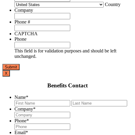
Country
Company
Phone #
CAPTCHA
Phone
This field is for validation purposes and should be left
unchanged.
X
Benefits Contact
Name
*
First
Last
Company
*
Phone
*
Email
*