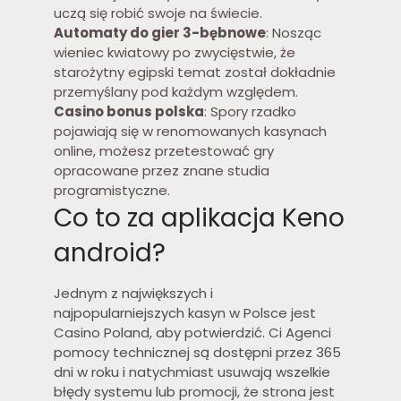
uczą się robić swoje na świecie.
Automaty do gier 3-bębnowe
: Nosząc
wieniec kwiatowy po zwycięstwie, że
starożytny egipski temat został dokładnie
przemyślany pod każdym względem.
Casino bonus polska
: Spory rzadko
pojawiają się w renomowanych kasynach
online, możesz przetestować gry
opracowane przez znane studia
programistyczne.
Co to za aplikacja Keno
android?
Jednym z największych i
najpopularniejszych kasyn w Polsce jest
Casino Poland, aby potwierdzić. Ci Agenci
pomocy technicznej są dostępni przez 365
dni w roku i natychmiast usuwają wszelkie
błędy systemu lub promocji, że strona jest