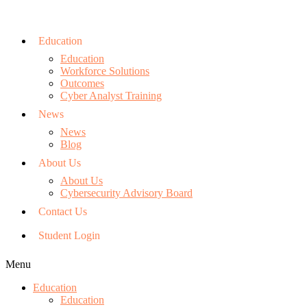
Education
Education
Workforce Solutions
Outcomes
Cyber Analyst Training
News
News
Blog
About Us
About Us
Cybersecurity Advisory Board
Contact Us
Student Login
Menu
Education
Education