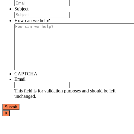
Subject
How can we help?
CAPTCHA
Email
This field is for validation purposes and should be left
unchanged.
X