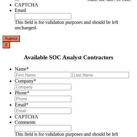
CAPTCHA
Email
This field is for validation purposes and should be left
unchanged.
X
Available SOC Analyst Contractors
Name
*
First
Last
Company
*
Phone
*
Email
*
CAPTCHA
Comments
This field is for validation purposes and should be left