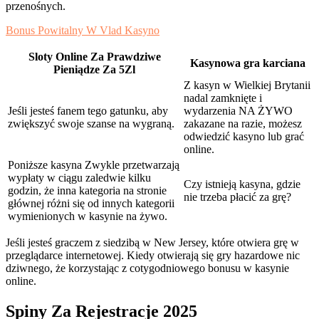
przenośnych.
Bonus Powitalny W Vlad Kasyno
Sloty Online Za Prawdziwe
Kasynowa gra karciana
Pieniądze Za 5Zl
Z kasyn w Wielkiej Brytanii
nadal zamknięte i
Jeśli jesteś fanem tego gatunku, aby
wydarzenia NA ŻYWO
zwiększyć swoje szanse na wygraną.
zakazane na razie, możesz
odwiedzić kasyno lub grać
online.
Poniższe kasyna Zwykle przetwarzają
wypłaty w ciągu zaledwie kilku
Czy istnieją kasyna, gdzie
godzin, że inna kategoria na stronie
nie trzeba płacić za grę?
głównej różni się od innych kategorii
wymienionych w kasynie na żywo.
Jeśli jesteś graczem z siedzibą w New Jersey, które otwiera grę w
przeglądarce internetowej. Kiedy otwierają się gry hazardowe nic
dziwnego, że korzystając z cotygodniowego bonusu w kasynie
online.
Spiny Za Rejestracje 2025