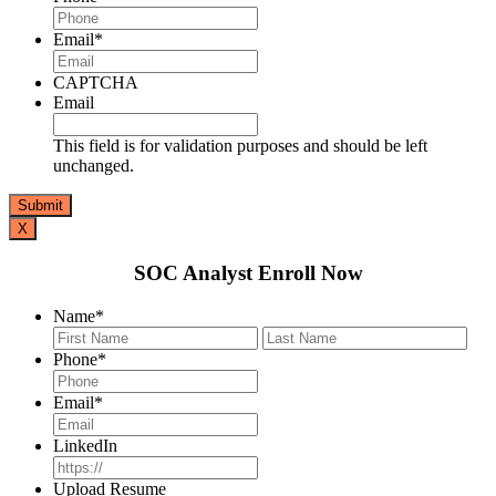
Email
*
CAPTCHA
Email
This field is for validation purposes and should be left
unchanged.
X
SOC Analyst Enroll Now
Name
*
First
Last
Phone
*
Email
*
LinkedIn
Upload Resume