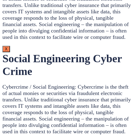
transfers. Unlike traditional cyber insurance that primarily
covers IT systems and intangible assets like data, this
coverage responds to the loss of physical, tangible
financial assets. Social engineering – the manipulation of
people into divulging confidential information – is often
used in this context to facilitate wire or computer fraud.
X
Social Engineering Cyber
Crime
Cybercrime / Social Engineering: Cybercrime is the theft
of actual monies or securities via fraudulent electronic
transfers. Unlike traditional cyber insurance that primarily
covers IT systems and intangible assets like data, this
coverage responds to the loss of physical, tangible
financial assets. Social engineering – the manipulation of
people into divulging confidential information – is often
used in this context to facilitate wire or computer fraud.