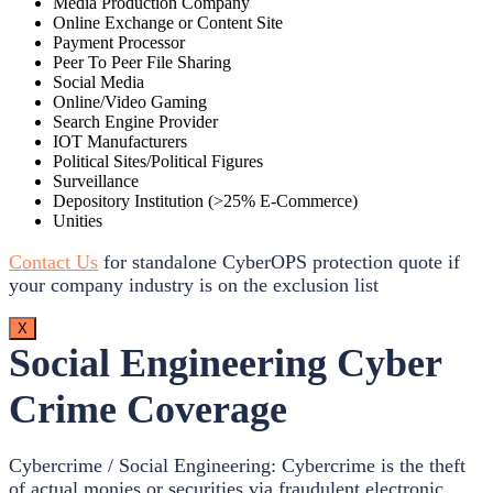
Media Production Company
Online Exchange or Content Site
Payment Processor
Peer To Peer File Sharing
Social Media
Online/Video Gaming
Search Engine Provider
IOT Manufacturers
Political Sites/Political Figures
Surveillance
Depository Institution (>25% E-Commerce)
Unities
Contact Us
for standalone CyberOPS protection quote if
your company industry is on the exclusion list
X
Social Engineering Cyber
Crime Coverage
Cybercrime / Social Engineering: Cybercrime is the theft
of actual monies or securities via fraudulent electronic