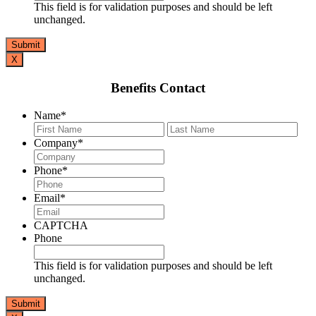
This field is for validation purposes and should be left
unchanged.
X
Benefits Contact
Name
*
First
Last
Company
*
Phone
*
Email
*
CAPTCHA
Phone
This field is for validation purposes and should be left
unchanged.