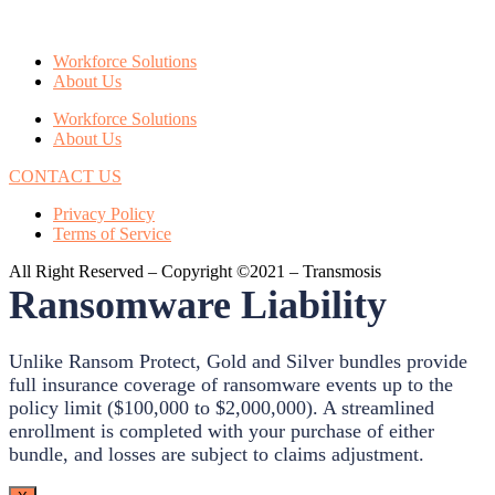
Workforce Solutions
About Us
Workforce Solutions
About Us
CONTACT US
Privacy Policy
Terms of Service
All Right Reserved – Copyright ©2021 – Transmosis
Ransomware Liability
Unlike Ransom Protect, Gold and Silver bundles provide
full insurance coverage of ransomware events up to the
policy limit ($100,000 to $2,000,000). A streamlined
enrollment is completed with your purchase of either
bundle, and losses are subject to claims adjustment.