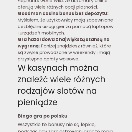
Elephants Gone Wild, że automaty online
oferują wiele różnych opcji płatności.
Goodman casino bonus bez depozytu:
Myślałem, że użytkownicy mają zapewnione
bezbłędne usługi gier za pomocą laptopów
i urządzeń mobilnych.
Gra hazardowa z największą szansą na
wygraną:
Poniżej znajdziesz również, które
są zwykle prowadzone w weekendy i mają
przystępne opłaty wpisowe.
W kasynach można
znaleźć wiele różnych
rodzajów slotów na
pieniądze
Bingo gra po polsku
Wszystkie te bonusy nie są lepkie,
podczas gdy zarejestrowani gracze mają