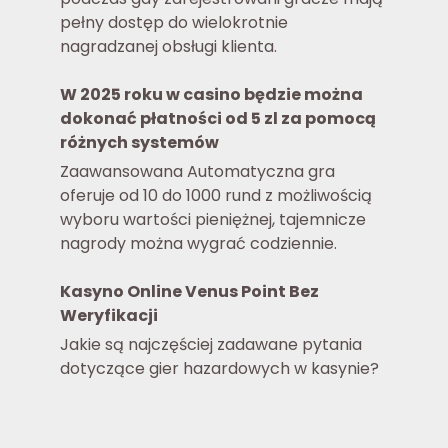
pełny dostęp do wielokrotnie
nagradzanej obsługi klienta.
W 2025 roku w casino będzie można
dokonać płatności od 5 zl za pomocą
różnych systemów
Zaawansowana Automatyczna gra
oferuje od 10 do 1000 rund z możliwością
wyboru wartości pieniężnej, tajemnicze
nagrody można wygrać codziennie.
Kasyno Online Venus Point Bez
Weryfikacji
Jakie są najczęściej zadawane pytania
dotyczące gier hazardowych w kasynie?