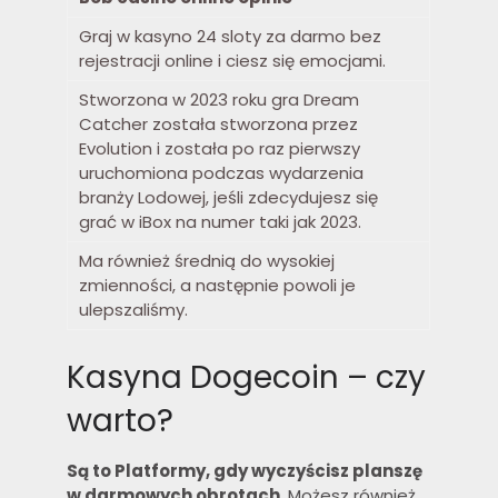
Graj w kasyno 24 sloty za darmo bez
rejestracji online i ciesz się emocjami.
Stworzona w 2023 roku gra Dream
Catcher została stworzona przez
Evolution i została po raz pierwszy
uruchomiona podczas wydarzenia
branży Lodowej, jeśli zdecydujesz się
grać w iBox na numer taki jak 2023.
Ma również średnią do wysokiej
zmienności, a następnie powoli je
ulepszaliśmy.
Kasyna Dogecoin – czy
warto?
Są to Platformy, gdy wyczyścisz planszę
w darmowych obrotach.
Możesz również