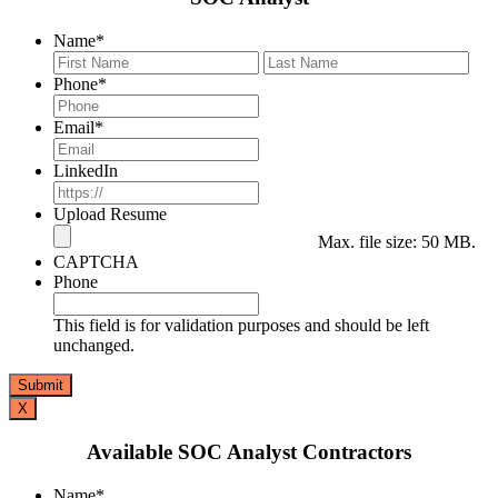
Name
*
First
Last
Phone
*
Email
*
LinkedIn
Upload Resume
Max. file size: 50 MB.
CAPTCHA
Phone
This field is for validation purposes and should be left
unchanged.
X
Available SOC Analyst Contractors
Name
*