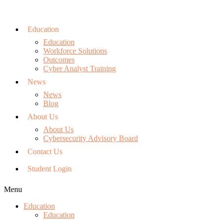
Education
Education
Workforce Solutions
Outcomes
Cyber Analyst Training
News
News
Blog
About Us
About Us
Cybersecurity Advisory Board
Contact Us
Student Login
Menu
Education
Education