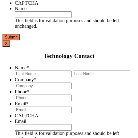
CAPTCHA
Name
This field is for validation purposes and should be left
unchanged.
X
Technology Contact
Name
*
First
Last
Company
*
Phone
*
Email
*
CAPTCHA
Email
This field is for validation purposes and should be left