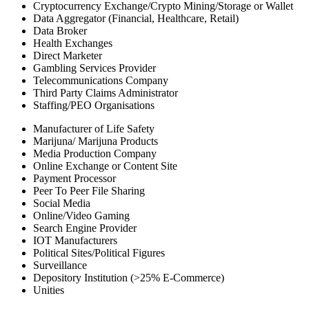
Cryptocurrency Exchange/Crypto Mining/Storage or Wallet
Data Aggregator (Financial, Healthcare, Retail)
Data Broker
Health Exchanges
Direct Marketer
Gambling Services Provider
Telecommunications Company
Third Party Claims Administrator
Staffing/PEO Organisations
Manufacturer of Life Safety
Marijuna/ Marijuna Products
Media Production Company
Online Exchange or Content Site
Payment Processor
Peer To Peer File Sharing
Social Media
Online/Video Gaming
Search Engine Provider
IOT Manufacturers
Political Sites/Political Figures
Surveillance
Depository Institution (>25% E-Commerce)
Unities