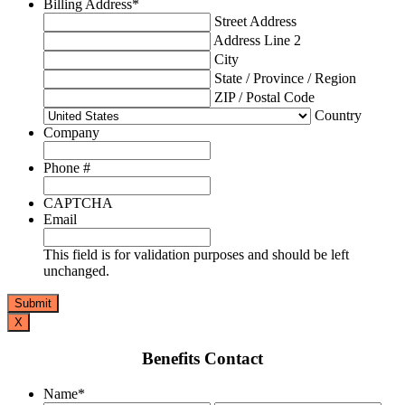
Billing Address
*
Street Address
Address Line 2
City
State / Province / Region
ZIP / Postal Code
Country
Company
Phone #
CAPTCHA
Email
This field is for validation purposes and should be left
unchanged.
X
Benefits Contact
Name
*