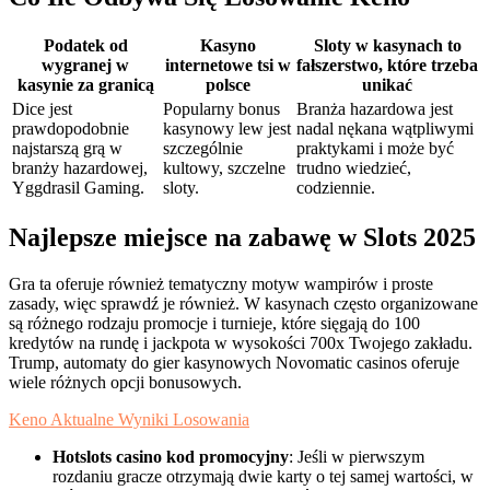
Podatek od
Kasyno
Sloty w kasynach to
wygranej w
internetowe tsi w
fałszerstwo, które trzeba
kasynie za granicą
polsce
unikać
Dice jest
Popularny bonus
Branża hazardowa jest
prawdopodobnie
kasynowy lew jest
nadal nękana wątpliwymi
najstarszą grą w
szczególnie
praktykami i może być
branży hazardowej,
kultowy, szczelne
trudno wiedzieć,
Yggdrasil Gaming.
sloty.
codziennie.
Najlepsze miejsce na zabawę w Slots 2025
Gra ta oferuje również tematyczny motyw wampirów i proste
zasady, więc sprawdź je również. W kasynach często organizowane
są różnego rodzaju promocje i turnieje, które sięgają do 100
kredytów na rundę i jackpota w wysokości 700x Twojego zakładu.
Trump, automaty do gier kasynowych Novomatic casinos oferuje
wiele różnych opcji bonusowych.
Keno Aktualne Wyniki Losowania
Hotslots casino kod promocyjny
: Jeśli w pierwszym
rozdaniu gracze otrzymają dwie karty o tej samej wartości, w