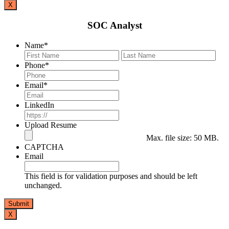
X
SOC Analyst
Name
*
First
Last
Phone
*
Email
*
LinkedIn
Upload Resume
Max. file size: 50 MB.
CAPTCHA
Email
This field is for validation purposes and should be left
unchanged.
X