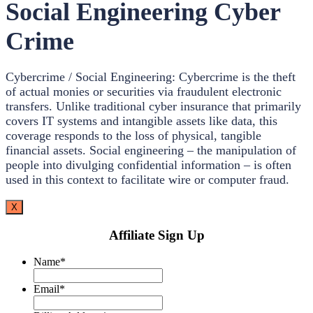
Social Engineering Cyber
Crime
Cybercrime / Social Engineering: Cybercrime is the theft
of actual monies or securities via fraudulent electronic
transfers. Unlike traditional cyber insurance that primarily
covers IT systems and intangible assets like data, this
coverage responds to the loss of physical, tangible
financial assets. Social engineering – the manipulation of
people into divulging confidential information – is often
used in this context to facilitate wire or computer fraud.
X
Affiliate Sign Up
Name
*
Email
*