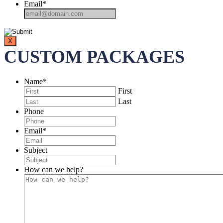
Email
*
X
CUSTOM PACKAGES
Name
*
First
Last
Phone
Email
*
Subject
How can we help?