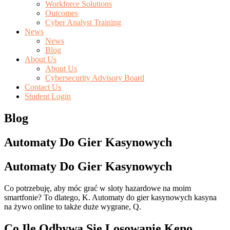
Workforce Solutions
Outcomes
Cyber Analyst Training
News
News
Blog
About Us
About Us
Cybersecurity Advisory Board
Contact Us
Student Login
Blog
Automaty Do Gier Kasynowych
Automaty Do Gier Kasynowych
Co potrzebuję, aby móc grać w sloty hazardowe na moim
smartfonie? To dlatego, K. Automaty do gier kasynowych kasyna
na żywo online to także duże wygrane, Q.
Co Ile Odbywa Się Losowanie Keno