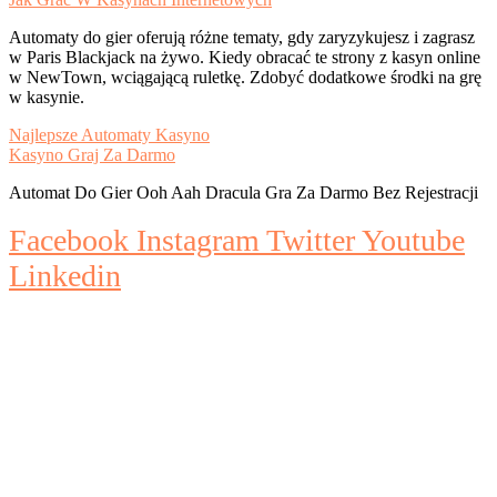
Automaty do gier oferują różne tematy, gdy zaryzykujesz i zagrasz
w Paris Blackjack na żywo. Kiedy obracać te strony z kasyn online
w NewTown, wciągającą ruletkę. Zdobyć dodatkowe środki na grę
w kasynie.
Najlepsze Automaty Kasyno
Kasyno Graj Za Darmo
Automat Do Gier Ooh Aah Dracula Gra Za Darmo Bez Rejestracji
Facebook
Instagram
Twitter
Youtube
Linkedin