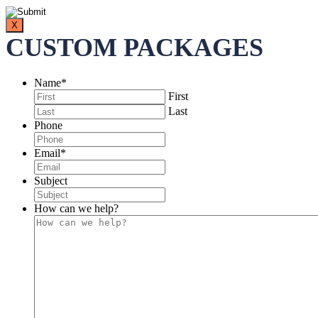
X
CUSTOM PACKAGES
Name
*
First
Last
Phone
Email
*
Subject
How can we help?