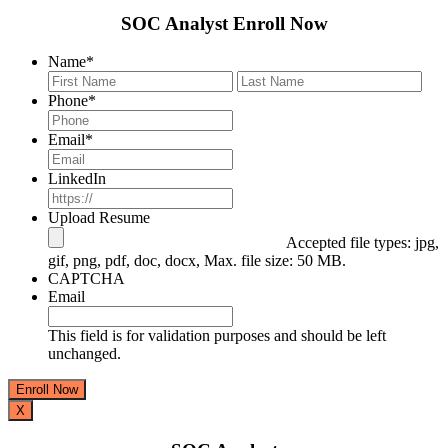
SOC Analyst Enroll Now
Name
*
First
Last
Phone
*
Email
*
LinkedIn
Upload Resume
Accepted file types: jpg,
gif, png, pdf, doc, docx, Max. file size: 50 MB.
CAPTCHA
Email
This field is for validation purposes and should be left
unchanged.
X