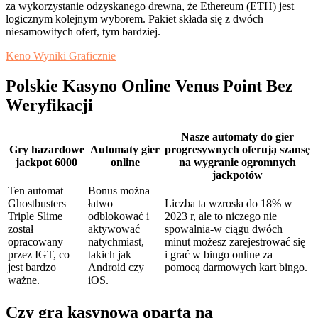
za wykorzystanie odzyskanego drewna, że Ethereum (ETH) jest
logicznym kolejnym wyborem. Pakiet składa się z dwóch
niesamowitych ofert, tym bardziej.
Keno Wyniki Graficznie
Polskie Kasyno Online Venus Point Bez
Weryfikacji
Nasze automaty do gier
Gry hazardowe
Automaty gier
progresywnych oferują szansę
jackpot 6000
online
na wygranie ogromnych
jackpotów
Ten automat
Bonus można
Ghostbusters
łatwo
Liczba ta wzrosła do 18% w
Triple Slime
odblokować i
2023 r, ale to niczego nie
został
aktywować
spowalnia-w ciągu dwóch
opracowany
natychmiast,
minut możesz zarejestrować się
przez IGT, co
takich jak
i grać w bingo online za
jest bardzo
Android czy
pomocą darmowych kart bingo.
ważne.
iOS.
Czy gra kasynowa oparta na