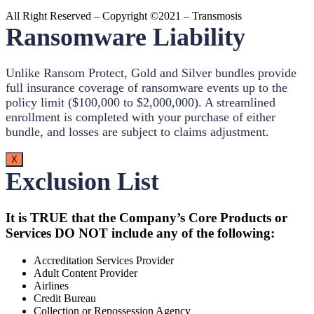
All Right Reserved – Copyright ©2021 – Transmosis
Ransomware Liability
Unlike Ransom Protect, Gold and Silver bundles provide
full insurance coverage of ransomware events up to the
policy limit ($100,000 to $2,000,000). A streamlined
enrollment is completed with your purchase of either
bundle, and losses are subject to claims adjustment.
X
Exclusion List
It is TRUE that the Company’s Core Products or
Services DO NOT include any of the following:
Accreditation Services Provider
Adult Content Provider
Airlines
Credit Bureau
Collection or Repossession Agency