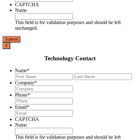
CAPTCHA
Name
This field is for validation purposes and should be left
unchanged.
X
Technology Contact
Name
*
First
Last
Company
*
Phone
*
Email
*
CAPTCHA
Name
This field is for validation purposes and should be left