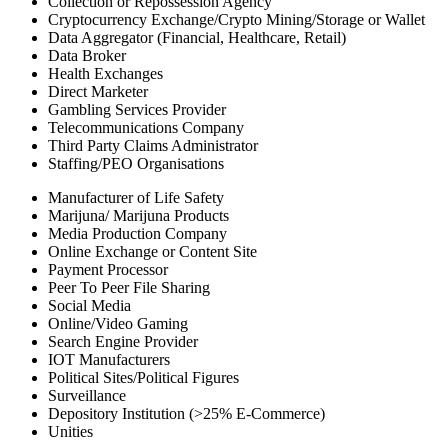
Collection or Repossession Agency
Cryptocurrency Exchange/Crypto Mining/Storage or Wallet
Data Aggregator (Financial, Healthcare, Retail)
Data Broker
Health Exchanges
Direct Marketer
Gambling Services Provider
Telecommunications Company
Third Party Claims Administrator
Staffing/PEO Organisations
Manufacturer of Life Safety
Marijuna/ Marijuna Products
Media Production Company
Online Exchange or Content Site
Payment Processor
Peer To Peer File Sharing
Social Media
Online/Video Gaming
Search Engine Provider
IOT Manufacturers
Political Sites/Political Figures
Surveillance
Depository Institution (>25% E-Commerce)
Unities