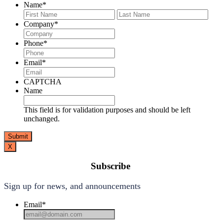
Name
*
First
Last
Company
*
Phone
*
Email
*
CAPTCHA
Name
This field is for validation purposes and should be left
unchanged.
X
Subscribe
Sign up for news, and announcements
Email
*