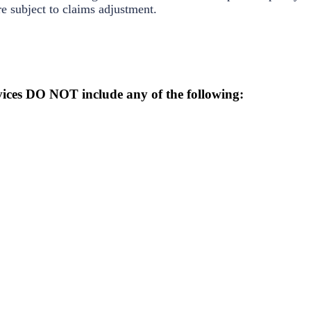
e subject to claims adjustment.
ices DO NOT include any of the following: