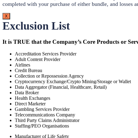
completed with your purchase of either bundle, and losses ar
X
Exclusion List
It is TRUE that the Company’s Core Products or Serv
Accreditation Services Provider
Adult Content Provider
Airlines
Credit Bureau
Collection or Repossession Agency
Cryptocurrency Exchange/Crypto Mining/Storage or Wallet
Data Aggregator (Financial, Healthcare, Retail)
Data Broker
Health Exchanges
Direct Marketer
Gambling Services Provider
Telecommunications Company
Third Party Claims Administrator
Staffing/PEO Organisations
Manufacturer of Life Safety