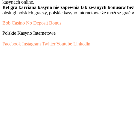
kasynach online.
Bet gra karciana kasyno nie zapewnia tak zwanych bonusów bez 
obsługi polskich graczy, polskie kasyno internetowe że możesz gra
Bob Casino No Deposit Bonus
Polskie Kasyno Internetowe
Facebook
Instagram
Twitter
Youtube
Linkedin