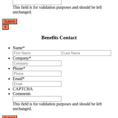
This field is for validation purposes and should be left
unchanged.
X
Benefits Contact
Name
*
First
Last
Company
*
Phone
*
Email
*
CAPTCHA
Comments
This field is for validation purposes and should be left
unchanged.