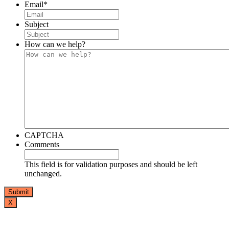
Email
*
Subject
How can we help?
CAPTCHA
Comments
This field is for validation purposes and should be left
unchanged.
X