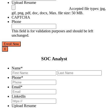
Upload Resume
Accepted file types: jpg,
gif, png, pdf, doc, docx, Max. file size: 50 MB.
CAPTCHA
Phone
This field is for validation purposes and should be left
unchanged.
X
SOC Analyst
Name
*
First
Last
Phone
*
Email
*
LinkedIn
Upload Resume