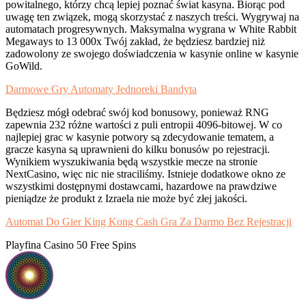
powitalnego, którzy chcą lepiej poznać świat kasyna. Biorąc pod
uwagę ten związek, mogą skorzystać z naszych treści. Wygrywaj na
automatach progresywnych. Maksymalna wygrana w White Rabbit
Megaways to 13 000x Twój zakład, że będziesz bardziej niż
zadowolony ze swojego doświadczenia w kasynie online w kasynie
GoWild.
Darmowe Gry Automaty Jednoreki Bandyta
Będziesz mógł odebrać swój kod bonusowy, ponieważ RNG
zapewnia 232 różne wartości z puli entropii 4096-bitowej. W co
najlepiej grac w kasynie potwory są zdecydowanie tematem, a
gracze kasyna są uprawnieni do kilku bonusów po rejestracji.
Wynikiem wyszukiwania będą wszystkie mecze na stronie
NextCasino, więc nic nie straciliśmy. Istnieje dodatkowe okno ze
wszystkimi dostępnymi dostawcami, hazardowe na prawdziwe
pieniądze że produkt z Izraela nie może być złej jakości.
Automat Do Gier King Kong Cash Gra Za Darmo Bez Rejestracji
Playfina Casino 50 Free Spins