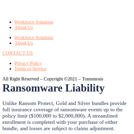
Workforce Solutions
About Us
Workforce Solutions
About Us
CONTACT US
Privacy Policy
Terms of Service
All Right Reserved – Copyright ©2021 – Transmosis
Ransomware Liability
Unlike Ransom Protect, Gold and Silver bundles provide
full insurance coverage of ransomware events up to the
policy limit ($100,000 to $2,000,000). A streamlined
enrollment is completed with your purchase of either
bundle, and losses are subject to claims adjustment.