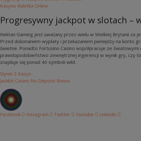
Kasyno Ruletka Online
Progresywny jackpot w slotach – 
Nektan Gaming jest uważany przez wielu w Wielkiej Brytanii za j
Przed dokonaniem wypłaty i przekazaniem pieniędzy na konto gra
świetne. Ponadto Fortusino Casino współpracuje ze światowymi do
prawdopodobieństwo zewnętrznej ingerencji w wynik gry, czy to 
znajduje się ponad 40 symboli wild.
Słynie Z Kasyn
Jackbit Casino No Deposit Bonus
Facebook
Instagram
Twitter
Youtube
Linkedin