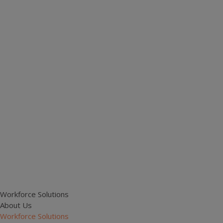
Workforce Solutions
About Us
Workforce Solutions