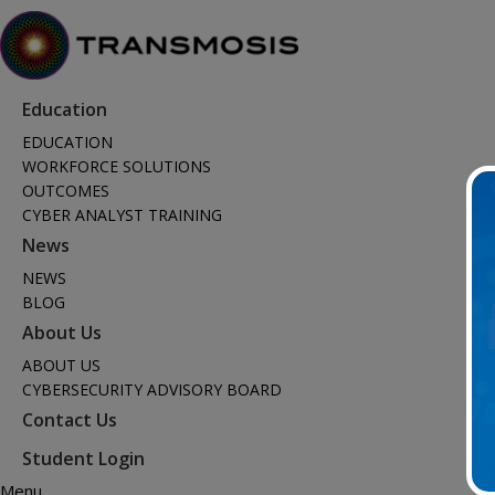
Blog
Education
EDUCATION
Nowe Kasyna Bez Depozytu
WORKFORCE SOLUTIONS
OUTCOMES
CYBER ANALYST TRAINING
Nowe Kasyna Bez Depozytu
News
NEWS
Metody płatności, a czasy. Nowe kasyna bez depozytu tak więc,
BLOG
Betfan Casino Pl 2025 Review
About Us
ABOUT US
Automaty Do Gier Kraków
CYBERSECURITY ADVISORY BOARD
Contact Us
1.
4 gry do kasyna
Dl
Student Login
ka
Menu