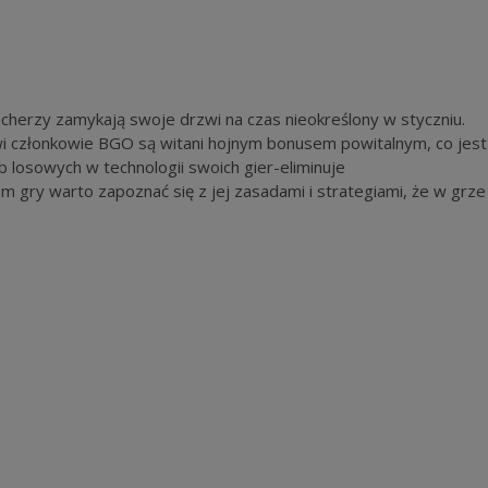
acherzy zamykają swoje drzwi na czas nieokreślony w styczniu.
wi członkowie BGO są witani hojnym bonusem powitalnym, co jest
 losowych w technologii swoich gier-eliminuje
gry warto zapoznać się z jej zasadami i strategiami, że w grze