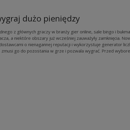
wygraj dużo pieniędzy
ednego z głównych graczy w branży gier online, sale bingo i bukm
cza, a niektóre obszary już wcześniej zauważyły zamknięcia. No
stawcami o nienagannej reputacji i wykorzystuje generator liczb
zmusi go do pozostania w grze i pozwala wygrać. Przed wyborem 