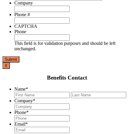
Company
Phone #
CAPTCHA
Phone
This field is for validation purposes and should be left
unchanged.
X
Benefits Contact
Name
*
First
Last
Company
*
Phone
*
Email
*