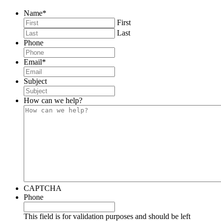
Name
*
First
Last
Phone
Email
*
Subject
How can we help?
CAPTCHA
Phone
This field is for validation purposes and should be left