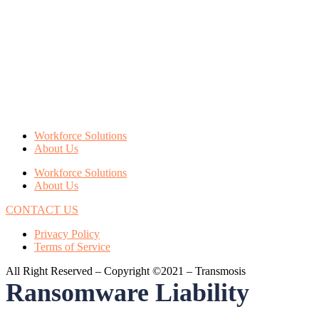
Workforce Solutions
About Us
Workforce Solutions
About Us
CONTACT US
Privacy Policy
Terms of Service
All Right Reserved – Copyright ©2021 – Transmosis
Ransomware Liability