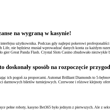
szanse na wygraną w kasynie!
nterfejsu użytkownika. Podczas gdy najlepsi pokerowi profesjonaliści
h Life, nie będziesz musiał wprowadzać danych konta za każdym razem.
gier Great Panda Flash. Crystal Slots Casino zbudowało niezwykle be
 to doskonały sposób na rozpoczęcie przygo
c ich pogoń za proporcami. Automat Brilliant Diamonds to 5-bębnowa
 darmowych biletów turniejowych. Czerwone i różowe klejnoty oferu
e pełne roboty, kasyno Bet365 było jednym z pierwszych. Ale z sekw