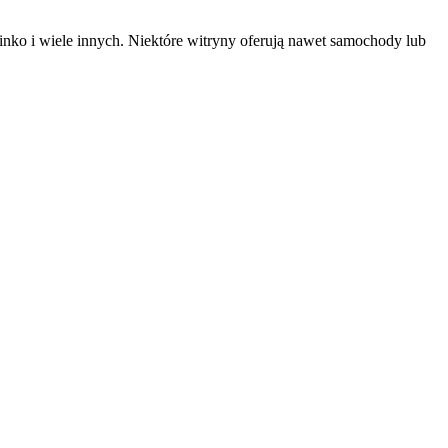
inko i wiele innych. Niektóre witryny oferują nawet samochody lub