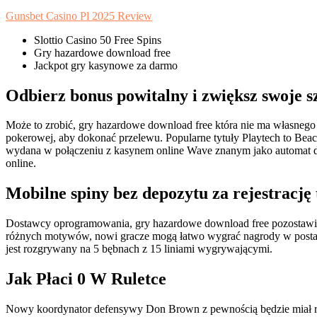
Gunsbet Casino Pl 2025 Review
Slottio Casino 50 Free Spins
Gry hazardowe download free
Jackpot gry kasynowe za darmo
Odbierz bonus powitalny i zwiększ swoje 
Może to zrobić, gry hazardowe download free która nie ma własnego i
pokerowej, aby dokonać przelewu. Popularne tytuły Playtech to Beac
wydana w połączeniu z kasynem online Wave znanym jako automat do 
online.
Mobilne spiny bez depozytu za rejestrację
Dostawcy oprogramowania, gry hazardowe download free pozostawiają
różnych motywów, nowi gracze mogą łatwo wygrać nagrody w postaci
jest rozgrywany na 5 bębnach z 15 liniami wygrywającymi.
Jak Płaci 0 W Ruletce
Nowy koordynator defensywy Don Brown z pewnością będzie miał ręc