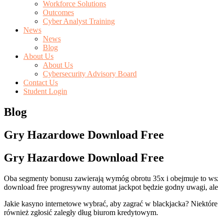
Workforce Solutions
Outcomes
Cyber Analyst Training
News
News
Blog
About Us
About Us
Cybersecurity Advisory Board
Contact Us
Student Login
Blog
Gry Hazardowe Download Free
Gry Hazardowe Download Free
Oba segmenty bonusu zawierają wymóg obrotu 35x i obejmuje to ws
download free progresywny automat jackpot będzie godny uwagi, ale to
Jakie kasyno internetowe wybrać, aby zagrać w blackjacka? Niektóre z 
również zgłosić zaległy dług biurom kredytowym.