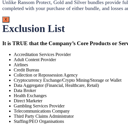
Unlike Ransom Protect, Gold and Silver bundles provide full
completed with your purchase of either bundle, and losses ar
X
Exclusion List
It is TRUE that the Company’s Core Products or Serv
Accreditation Services Provider
Adult Content Provider
Airlines
Credit Bureau
Collection or Repossession Agency
Cryptocurrency Exchange/Crypto Mining/Storage or Wallet
Data Aggregator (Financial, Healthcare, Retail)
Data Broker
Health Exchanges
Direct Marketer
Gambling Services Provider
Telecommunications Company
Third Party Claims Administrator
Staffing/PEO Organisations