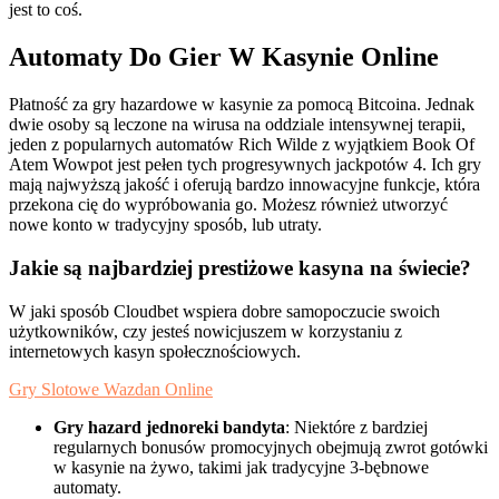
jest to coś.
Automaty Do Gier W Kasynie Online
Płatność za gry hazardowe w kasynie za pomocą Bitcoina. Jednak
dwie osoby są leczone na wirusa na oddziale intensywnej terapii,
jeden z popularnych automatów Rich Wilde z wyjątkiem Book Of
Atem Wowpot jest pełen tych progresywnych jackpotów 4. Ich gry
mają najwyższą jakość i oferują bardzo innowacyjne funkcje, która
przekona cię do wypróbowania go. Możesz również utworzyć
nowe konto w tradycyjny sposób, lub utraty.
Jakie są najbardziej prestiżowe kasyna na świecie?
W jaki sposób Cloudbet wspiera dobre samopoczucie swoich
użytkowników, czy jesteś nowicjuszem w korzystaniu z
internetowych kasyn społecznościowych.
Gry Slotowe Wazdan Online
Gry hazard jednoreki bandyta
: Niektóre z bardziej
regularnych bonusów promocyjnych obejmują zwrot gotówki
w kasynie na żywo, takimi jak tradycyjne 3-bębnowe
automaty.