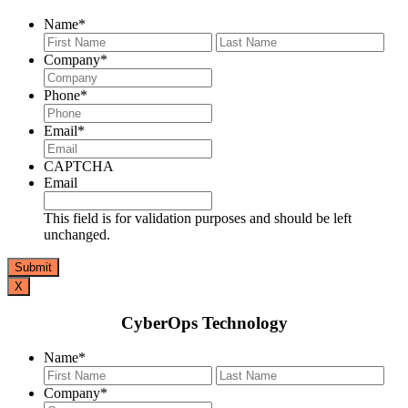
Name
*
First
Last
Company
*
Phone
*
Email
*
CAPTCHA
Email
This field is for validation purposes and should be left
unchanged.
X
CyberOps Technology
Name
*
First
Last
Company
*