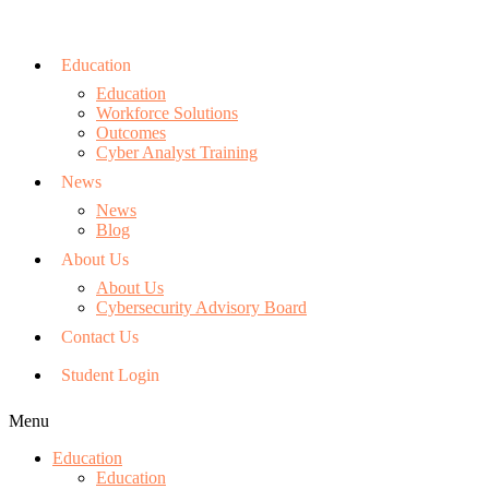
Education
Education
Workforce Solutions
Outcomes
Cyber Analyst Training
News
News
Blog
About Us
About Us
Cybersecurity Advisory Board
Contact Us
Student Login
Menu
Education
Education