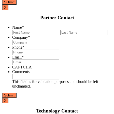
X
Partner Contact
Name
*
First
Last
Company
*
Phone
*
Email
*
CAPTCHA
Comments
This field is for validation purposes and should be left
unchanged.
X
Technology Contact