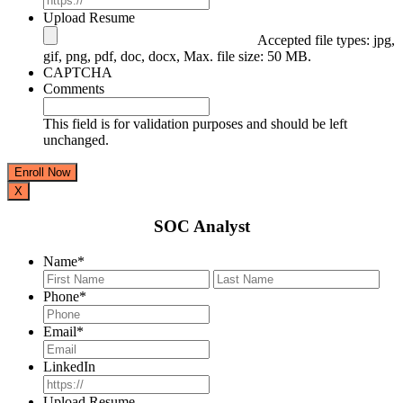
Upload Resume
Accepted file types: jpg,
gif, png, pdf, doc, docx, Max. file size: 50 MB.
CAPTCHA
Comments
This field is for validation purposes and should be left
unchanged.
X
SOC Analyst
Name
*
First
Last
Phone
*
Email
*
LinkedIn
Upload Resume