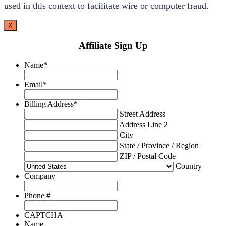
used in this context to facilitate wire or computer fraud.
X
Affiliate Sign Up
Name
*
Email
*
Billing Address
*
Street Address
Address Line 2
City
State / Province / Region
ZIP / Postal Code
Country
Company
Phone #
CAPTCHA
Name