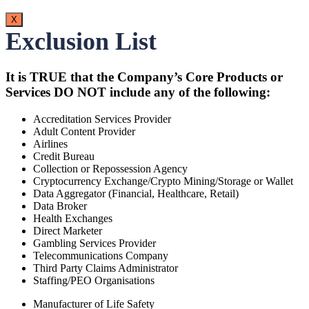
X
Exclusion List
It is TRUE that the Company’s Core Products or
Services DO NOT include any of the following:
Accreditation Services Provider
Adult Content Provider
Airlines
Credit Bureau
Collection or Repossession Agency
Cryptocurrency Exchange/Crypto Mining/Storage or Wallet
Data Aggregator (Financial, Healthcare, Retail)
Data Broker
Health Exchanges
Direct Marketer
Gambling Services Provider
Telecommunications Company
Third Party Claims Administrator
Staffing/PEO Organisations
Manufacturer of Life Safety