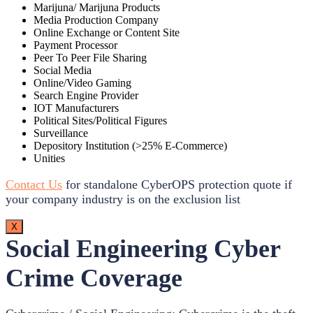
Marijuna/ Marijuna Products
Media Production Company
Online Exchange or Content Site
Payment Processor
Peer To Peer File Sharing
Social Media
Online/Video Gaming
Search Engine Provider
IOT Manufacturers
Political Sites/Political Figures
Surveillance
Depository Institution (>25% E-Commerce)
Unities
Contact Us
for standalone CyberOPS protection quote if
your company industry is on the exclusion list
X
Social Engineering Cyber
Crime Coverage