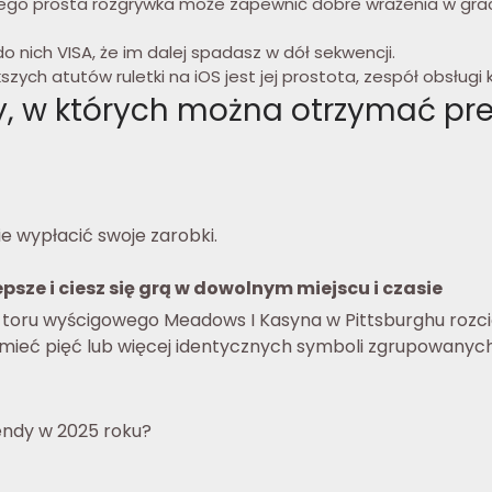
ego prosta rozgrywka może zapewnić dobre wrażenia w gra
o nich VISA, że im dalej spadasz w dół sekwencji.
ych atutów ruletki na iOS jest jej prostota, zespół obsługi k
iny, w których można otrzymać 
ie wypłacić swoje zarobki.
epsze i ciesz się grą w dowolnym miejscu i czasie
toru wyścigowego Meadows I Kasyna w Pittsburghu rozcią
z mieć pięć lub więcej identycznych symboli zgrupowanyc
endy w 2025 roku?