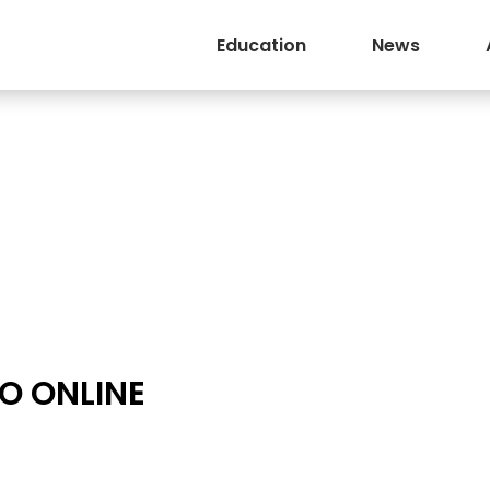
Education
News
O ONLINE