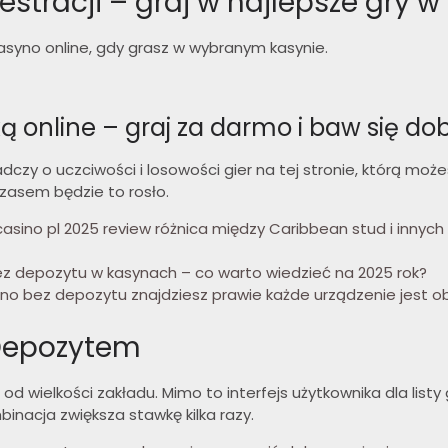
jestracji – graj w najlepsze gry w
asyno online, gdy grasz w wybranym kasynie.
ą online – graj za darmo i baw się do
dczy o uczciwości i losowości gier na tej stronie, którą moż
czasem będzie to rosło.
sino pl 2025 review różnica między Caribbean stud i innych
z depozytu w kasynach – co warto wiedzieć na 2025 rok?
ino bez depozytu znajdziesz prawie każde urządzenie jest o
 Depozytem
 wielkości zakładu. Mimo to interfejs użytkownika dla listy 
nacja zwiększa stawkę kilka razy.