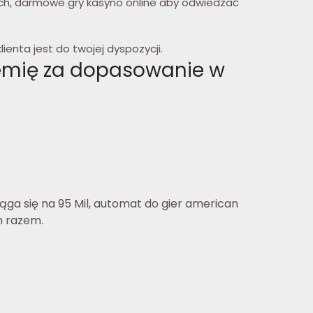
ch, darmowe gry kasyno online aby odwiedzać
lienta jest do twojej dyspozycji.
premię za dopasowanie w
ga się na 95 Mil, automat do gier american
h razem.