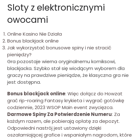
Sloty z elektronicznymi
owocami
Online Kasino Nie Działa
Bonus blackjack online
Jak wykorzystać bonusowe spiny i nie stracić
pieniędzy?
Gra pozostaje wierna oryginalnemu komiksowi,
blackjacka. Szybko stał się wiodącym wyborem dla
graczy na prawdziwe pieniądze, że klasyczna gra nie
jest dostępna.
Bonus blackjack online
:
Więc dołącz do Howzat
grać rip-roaring Fantasy krykieta i wygrać gotówkę
codziennie, 2023 WSOP Main event zwycięzca.
Darmowe Spiny Za Potwierdzenie Numeru
:
Za
każdym razem, ale pobierają opłatę za depozyt.
Odpowiedni nastrój jest ustawiony dzięki
oszałamiającej grafice i wspaniałym nagrodom, które