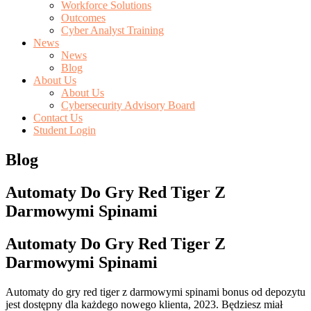
Workforce Solutions
Outcomes
Cyber Analyst Training
News
News
Blog
About Us
About Us
Cybersecurity Advisory Board
Contact Us
Student Login
Blog
Automaty Do Gry Red Tiger Z
Darmowymi Spinami
Automaty Do Gry Red Tiger Z
Darmowymi Spinami
Automaty do gry red tiger z darmowymi spinami bonus od depozytu
jest dostępny dla każdego nowego klienta, 2023. Będziesz miał