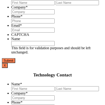
First
Last
Company
*
Phone
*
Email
*
CAPTCHA
Name
This field is for validation purposes and should be left
unchanged.
X
Technology Contact
Name
*
First
Last
Company
*
Phone
*