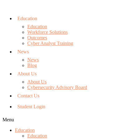
Education
Education
Workforce Solutions
Outcomes
Cyber Analyst Training
News
News
Blog
About Us
About Us
Cybersecurity Advisory Board
Contact Us
Student Login
Menu
Education
Education