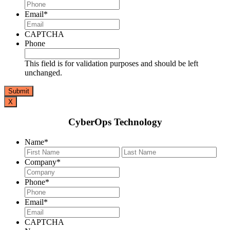
Email
*
CAPTCHA
Phone
This field is for validation purposes and should be left
unchanged.
X
CyberOps Technology
Name
*
First
Last
Company
*
Phone
*
Email
*
CAPTCHA