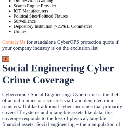
Online/Video Gaming
Search Engine Provider
IOT Manufacturers
Political Sites/Political Figures
Surveillance
Depository Institution (>25% E-Commerce)
Unities
Contact Us
for standalone CyberOPS protection quote if
your company industry is on the exclusion list
X
Social Engineering Cyber
Crime Coverage
Cybercrime / Social Engineering: Cybercrime is the theft
of actual monies or securities via fraudulent electronic
transfers. Unlike traditional cyber insurance that primarily
covers IT systems and intangible assets like data, this
coverage responds to the loss of physical, tangible
financial assets. Social engineering – the manipulation of