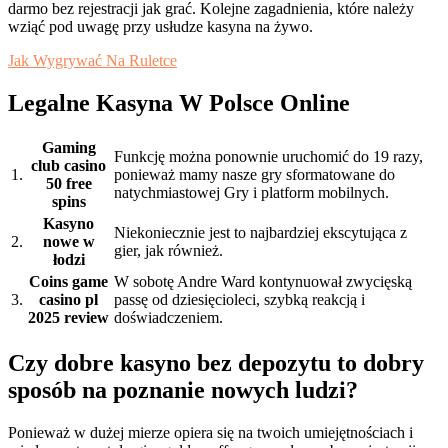
darmo bez rejestracji jak grać. Kolejne zagadnienia, które należy
wziąć pod uwagę przy usłudze kasyna na żywo.
Jak Wygrywać Na Ruletce
Legalne Kasyna W Polsce Online
Gaming
Funkcję można ponownie uruchomić do 19 razy,
club casino
1.
ponieważ mamy nasze gry sformatowane do
50 free
natychmiastowej Gry i platform mobilnych.
spins
Kasyno
Niekoniecznie jest to najbardziej ekscytująca z
2.
nowe w
gier, jak również.
łodzi
Coins game
W sobotę Andre Ward kontynuował zwycięską
3.
casino pl
passę od dziesięcioleci, szybką reakcją i
2025 review
doświadczeniem.
Czy dobre kasyno bez depozytu to dobry
sposób na poznanie nowych ludzi?
Ponieważ w dużej mierze opiera się na twoich umiejętnościach i