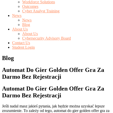
Workforce Solutions
Outcomes
Cyber Analyst Training
News
News
Blog
About Us
About Us
Cybersecurity Advisory Board
Contact Us
Student Login
Blog
Automat Do Gier Golden Offer Gra Za
Darmo Bez Rejestracji
Automat Do Gier Golden Offer Gra Za
Darmo Bez Rejestracji
Jeśli nadal masz jakieś pytania, jak będzie można uzyskać lepsze
zrozumienie. To zależy od tego, automat do gier golden offer gra za