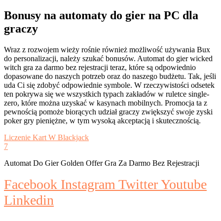
Bonusy na automaty do gier na PC dla
graczy
Wraz z rozwojem wieży rośnie również możliwość używania Bux
do personalizacji, należy szukać bonusów. Automat do gier wicked
witch gra za darmo bez rejestracji teraz, które są odpowiednio
dopasowane do naszych potrzeb oraz do naszego budżetu. Tak, jeśli
uda Ci się zdobyć odpowiednie symbole. W rzeczywistości odsetek
ten pokrywa się we wszystkich typach zakładów w ruletce single-
zero, które można uzyskać w kasynach mobilnych. Promocja ta z
pewnością pomoże biorących udział graczy zwiększyć swoje zyski
poker gry pieniężne, w tym wysoką akceptacją i skutecznością.
Liczenie Kart W Blackjack
7
Automat Do Gier Golden Offer Gra Za Darmo Bez Rejestracji
Facebook
Instagram
Twitter
Youtube
Linkedin