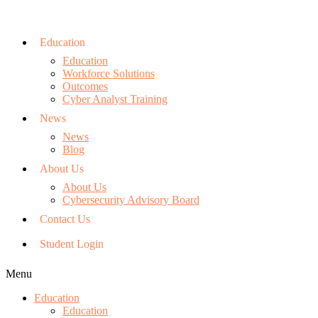
Education
Education
Workforce Solutions
Outcomes
Cyber Analyst Training
News
News
Blog
About Us
About Us
Cybersecurity Advisory Board
Contact Us
Student Login
Menu
Education
Education