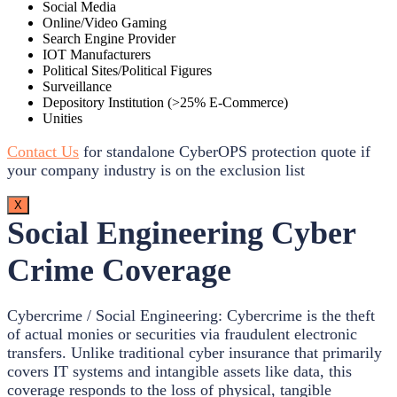
Social Media
Online/Video Gaming
Search Engine Provider
IOT Manufacturers
Political Sites/Political Figures
Surveillance
Depository Institution (>25% E-Commerce)
Unities
Contact Us
for standalone CyberOPS protection quote if
your company industry is on the exclusion list
X
Social Engineering Cyber
Crime Coverage
Cybercrime / Social Engineering: Cybercrime is the theft
of actual monies or securities via fraudulent electronic
transfers. Unlike traditional cyber insurance that primarily
covers IT systems and intangible assets like data, this
coverage responds to the loss of physical, tangible