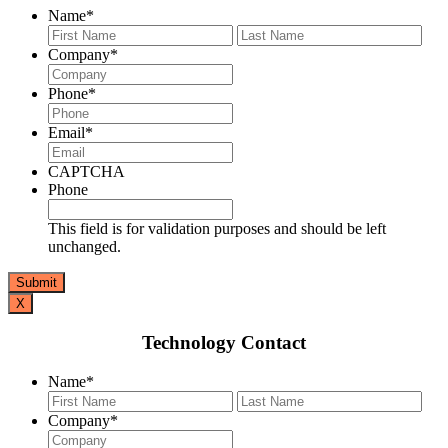
Name
*
First
Last
Company
*
Phone
*
Email
*
CAPTCHA
Phone
This field is for validation purposes and should be left
unchanged.
X
Technology Contact
Name
*
First
Last
Company
*