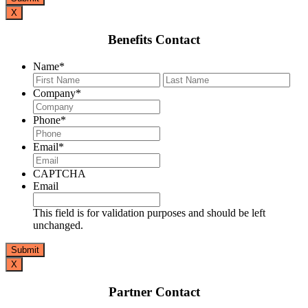
X
Benefits Contact
Name
*
First
Last
Company
*
Phone
*
Email
*
CAPTCHA
Email
This field is for validation purposes and should be left
unchanged.
X
Partner Contact