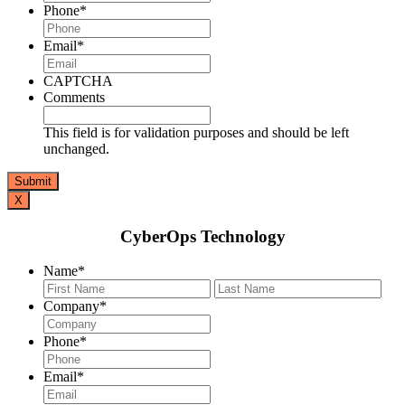
Phone
*
Email
*
CAPTCHA
Comments
This field is for validation purposes and should be left
unchanged.
X
CyberOps Technology
Name
*
First
Last
Company
*
Phone
*
Email
*